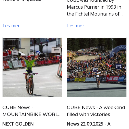
CUBE was founded by
Marcus Pürner in 1993 in
the Fichtel Mountains of
northeastern Bavaria and
Les mer
Les mer
remains owner-managed
to this day. Throughout
our steadily g...
CUBE News -
CUBE News - A weekend
MOUNTAINBIKE WORLD
filled with victories
CHAMPIONSHIP 2025
NEXT GOLDEN
News 22.09.2025 - A