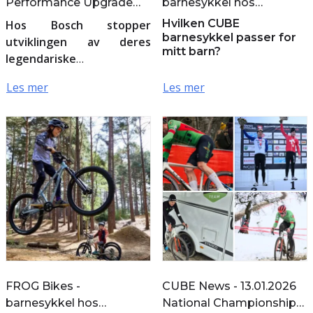
Performance Upgrade
barnesykkel hos
2.0
Sykkelcenteret!
​Hvilken CUBE
Hos Bosch stopper
barnesykkel passer for
utviklingen av deres
mitt barn?
legendariske
elsykkelmotorer aldri.
Les mer
Les mer
Utvalgte CUBE-sykler fra
2025, utstyrt med femte
generasjon Performance
Line CX- og C...
FROG Bikes -
CUBE News - 13.01.2026
barnesykkel hos
National Championships