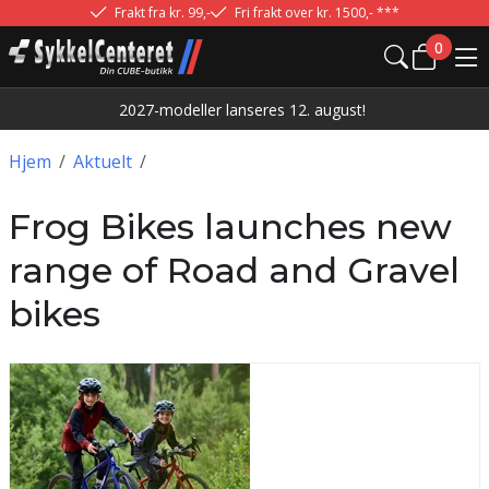
Frakt fra kr. 99,-
Fri frakt over kr. 1500,- ***
0
2027-modeller lanseres 12. august!
Hjem
/
Aktuelt
/
Frog Bikes launches new
range of Road and Gravel
bikes