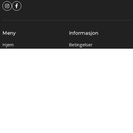
Meny
Informasjon
Hjem
Betingelser
Aktuelt
Personvernerklæring
Om oss
Cookie policy
Kontakt
Nyhetsbrev
Motta info om nyheter og kampanjer?
Meld meg på