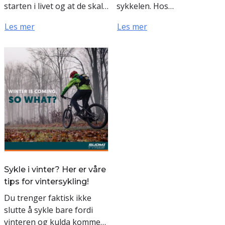
starten i livet og at de skal
sykkelen. Hos
vokse opp til å bli glade,
Sykkelcenteret finner du
Les mer
Les mer
sunne og vellykkede
barnesykler
til gutter og
voksne. I ø...
jenter i ...
Sykle i vinter? Her er våre
tips for vintersykling!
Du trenger faktisk ikke
slutte å sykle bare fordi
vinteren og kulda kommer,