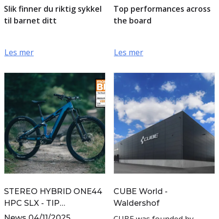
Sykkelcenteret!
CX
Slik finner du riktig sykkel
Top performances across
til barnet ditt
the board
Les mer
Les mer
STEREO HYBRID ONE44
CUBE World -
HPC SLX - TIP
Waldershof
PRICE/PERFORMANCE
News 04/11/2025