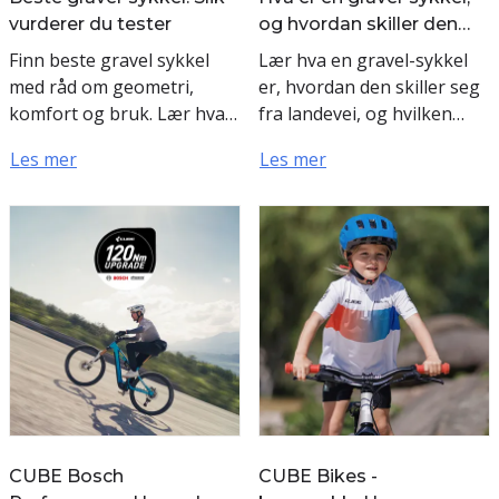
vurderer du tester
og hvordan skiller den
seg fra landevei?
Finn beste gravel sykkel
Lær hva en gravel-sykkel
med råd om geometri,
er, hvordan den skiller seg
komfort og bruk. Lær hva
fra landevei, og hvilken
en gravel sykkel test måler,
sykkel som passer best til
Les mer
Les mer
og velg riktig modell i dag.
asfalt, grus, pendling og
lange turer.
CUBE Bosch
CUBE Bikes -