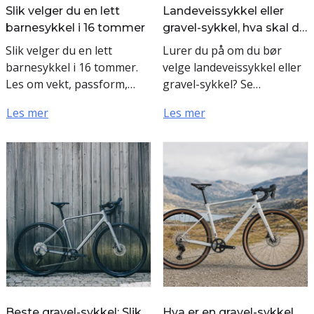
Slik velger du en lett
Landeveissykkel eller
barnesykkel i 16 tommer
gravel-sykkel, hva skal du
velge?
Slik velger du en lett
Lurer du på om du bør
barnesykkel i 16 tommer.
velge landeveissykkel eller
Les om vekt, passform,
gravel-sykkel? Se
bremser og størrelse for
forskjeller i fart, komfort,
Les mer
Les mer
en trygg og god
underlag, passform og
sykkelstart.
bruksområde.
Beste gravel-sykkel: Slik
Hva er en gravel-sykkel,