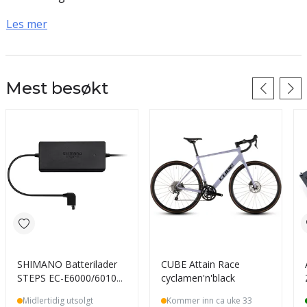
med riktig utstyr kan du
Les mer
både finne fram i mørket,
føle de...
Mest besøkt
SHIMANO Batterilader
CUBE Attain Race
STEPS EC-E6000/6010
cyclamen'n'black
4a
Midlertidig utsolgt
Kommer inn ca uke 33