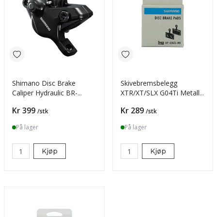
Shimano Disc Brake
Skivebremsbelegg
Caliper Hydraulic BR-
XTR/XT/SLX G04Ti Metall,
MT410
BR-M9000
Pris
Pris
Kr 399
Kr 289
/stk
/stk
På lager
På lager
Kjøp
Kjøp