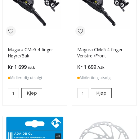
Magura CMe5 4-finger
Magura CMe5 4-finger
Høyre/Bak
Venstre /Front
Pris
Pris
Kr 1 699
Kr 1 699
/stk
/stk
Midlertidig utsolgt
Midlertidig utsolgt
Kjøp
Kjøp