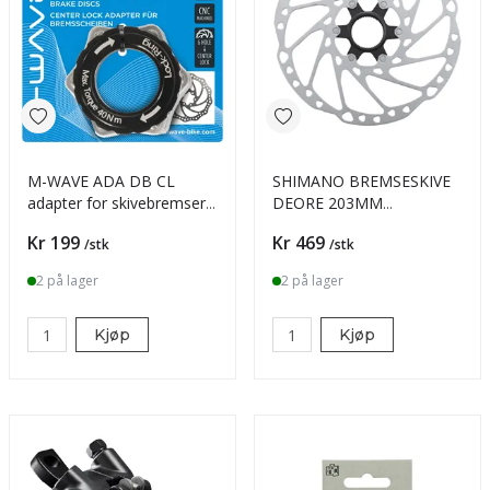
M-WAVE ADA DB CL
SHIMANO BREMSESKIVE
adapter for skivebremser
DEORE 203MM
Center Lock
CENTERLOCK RT64
Pris
Pris
Kr 199
Kr 469
/stk
/stk
ROTOR
2 på lager
2 på lager
Kjøp
Kjøp