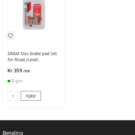
SRAM Disc brake pad Set
for Road,/Level
Ultimate/TLM Metal s
Pris
Kr 359
/stk
Få igjen
Kjøp
Betaling