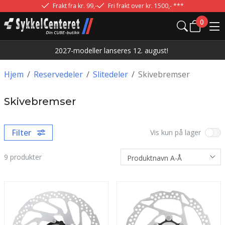
Frakt fra kr. 99,-
Fri frakt over kr. 1500,- ***
0
2027-modeller lanseres 12. august!
Hjem
/
Reservedeler
/
Slitedeler
/
Skivebremser
Skivebremser
Filter
Vis kun på lager
9
produkter