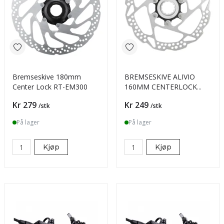
Bremseskive 180mm
BREMSESKIVE ALIVIO
Center Lock RT-EM300
160MM CENTERLOCK
RT54 DISC
Pris
Pris
Kr 279
Kr 249
/stk
/stk
På lager
På lager
Kjøp
Kjøp