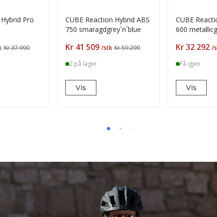
Hybrid Pro
CUBE Reaction Hybrid ABS
CUBE Reactio
750 smaragdgrey´n´blue
600 metallicg
range
Pris
Pris
Kr 41 509
Kr 32 292
k
Kr 37 990
/stk
Kr 59 299
/
2 på lager
Få igjen
Vis
Vis