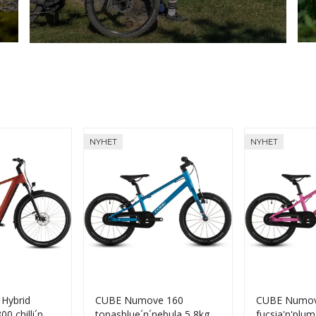
Nyheter
V
Her
NYHET
NYHET
 Hybrid
CUBE Numove 160
CUBE Numov
0 chilli´n
topasblue´n´nebula 5,8kg
fucsia'n'plum