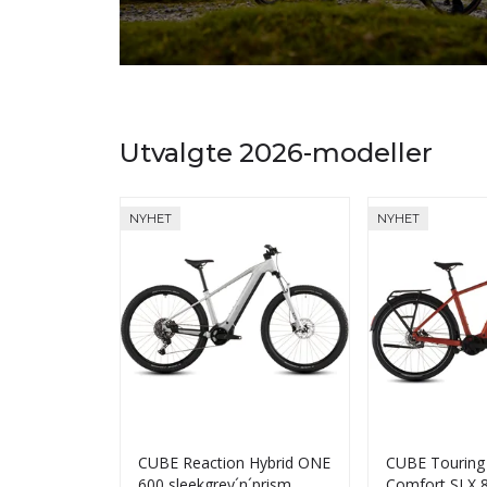
Landeveis og Grussykler
fra CUBE Bikes
Utvalgte 2026-modeller
NYHET
NYHET
CUBE Reaction Hybrid ONE
CUBE Touring
600 sleekgrey´n´prism
Comfort SLX 80