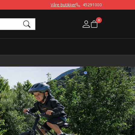
Våre butikker
45291000
0
Mine sider