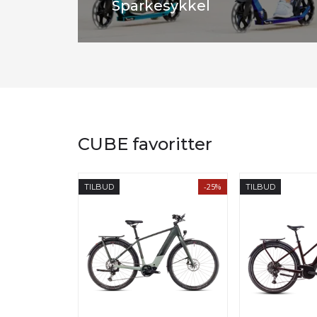
Sparkesykkel
CUBE favoritter
-25%
TILBUD
TILBUD