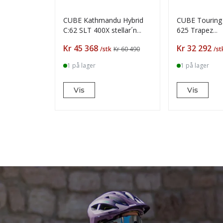
CUBE Kathmandu Hybrid
CUBE Touring 
C:62 SLT 400X stellar´n
625 Trapez
´origanogreen
cinnamon'n'o
Pris
Pris
Kr 45 368
Kr 32 292
/stk
Kr 60 490
/st
1 på lager
1 på lager
Vis
Vis