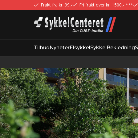
Frakt fra kr. 99,-
Fri frakt over kr. 1500,- ***
Tilbud
Nyheter
Elsykkel
Sykkel
Bekledning
S