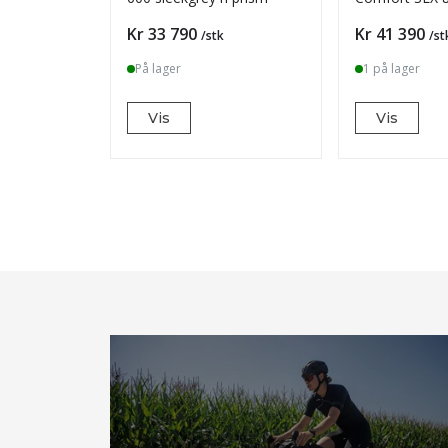
´chrome 2026
Pris
Pris
Kr 33 790
Kr 41 390
/stk
/st
På lager
1 på lager
Vis
Vis