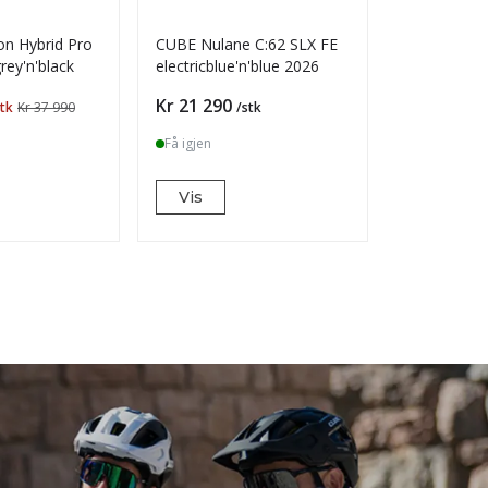
n Hybrid Pro
CUBE Nulane C:62 SLX FE
CUBE Nulan
rey'n'black
electricblue'n'blue 2026
´n´black 20
Pris
Pris
Kr 21 290
Kr 12 490
stk
Kr 37 990
/stk
Få igjen
Få igjen
Vis
Vis