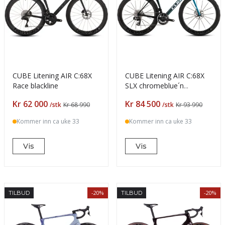
CUBE Litening AIR C:68X
CUBE Litening AIR C:68X
Race blackline
SLX chromeblue´n
´liquidblue
Pris
Pris
Kr 62 000
Kr 84 500
/stk
Kr 68 990
/stk
Kr 93 990
Kommer inn ca uke 33
Kommer inn ca uke 33
Vis
Vis
-20%
-20%
TILBUD
TILBUD