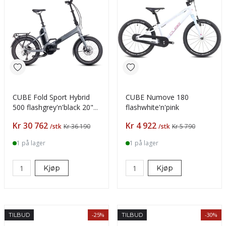
CUBE Fold Sport Hybrid
CUBE Numove 180
500 flashgrey'n'black 20"
flashwhite'n'pink
ONE SIZE
Pris
Pris
Kr 30 762
Kr 4 922
/stk
Kr 36 190
/stk
Kr 5 790
1 på lager
1 på lager
Kjøp
Kjøp
-25%
-30%
TILBUD
TILBUD