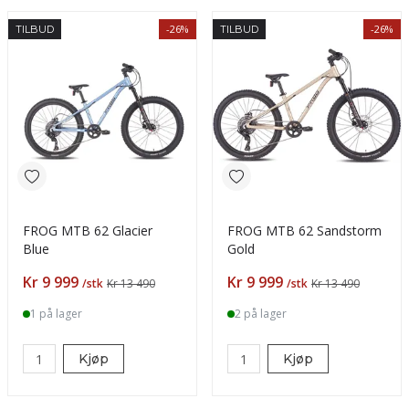
-26%
-26%
TILBUD
TILBUD
FROG MTB 62 Glacier
FROG MTB 62 Sandstorm
Blue
Gold
Pris
Pris
Kr 9 999
Kr 9 999
/stk
Kr 13 490
/stk
Kr 13 490
1 på lager
2 på lager
Kjøp
Kjøp