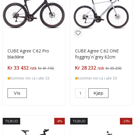
CUBE Agree C:62 Pro
CUBE Agree C:62 ONE
blackline
foggrey´n´grey 62cm
Pris
Pris
Kr 33 432
Kr 28 232
/stk
Kr 41 790
/stk
Kr 35 290
Kommer inn ca i uke 33
Kommer inn ca i uke 33
Vis
Kjøp
-8%
-25%
TILBUD
TILBUD