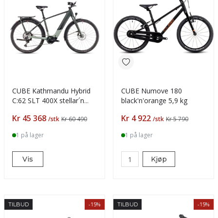
CUBE Kathmandu Hybrid
CUBE Numove 180
C:62 SLT 400X stellar´n
black'n'orange 5,9 kg
´origanogreen
Pris
Pris
Kr 45 368
Kr 4 922
/stk
Kr 60 490
/stk
Kr 5 790
1 på lager
1 på lager
Vis
Kjøp
-15%
-15%
TILBUD
TILBUD