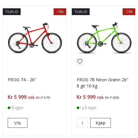
-16%
-15%
TILBUD
TILBUD
FROG 74 - 26"
FROG 78 Neon Grønn 26"
8 gir 10 kg
Pris
Pris
Kr 5 999
Kr 5 999
/stk
Kr 7 175
/stk
Kr 7 025
Få igjen
1 på lager
Vis
Kjøp