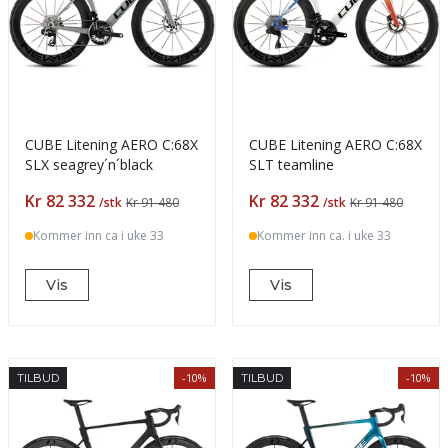
CUBE Litening AERO C:68X
CUBE Litening AERO C:68X
SLX seagrey´n´black
SLT teamline
Pris
Pris
Kr 82 332
Kr 82 332
/stk
Kr 91 480
/stk
Kr 91 480
Kommer inn ca i uke 33
Kommer inn ca. i uke 33
Vis
Vis
-10%
-10%
TILBUD
TILBUD