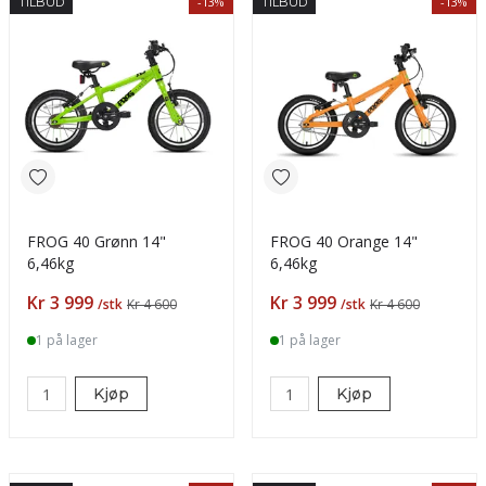
-13%
-13%
TILBUD
TILBUD
FROG 40 Grønn 14"
FROG 40 Orange 14"
6,46kg
6,46kg
Pris
Pris
Kr 3 999
Kr 3 999
/stk
Kr 4 600
/stk
Kr 4 600
1 på lager
1 på lager
Kjøp
Kjøp