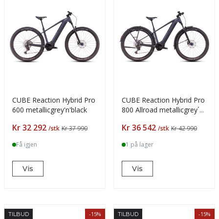
CUBE Reaction Hybrid Pro
CUBE Reaction Hybrid Pro
600 metallicgrey'n'black
800 Allroad metallicgrey´n
´black
Pris
Pris
Kr 32 292
Kr 36 542
/stk
Kr 37 990
/stk
Kr 42 990
Få igjen
1 på lager
Vis
Vis
-15%
-15%
TILBUD
TILBUD