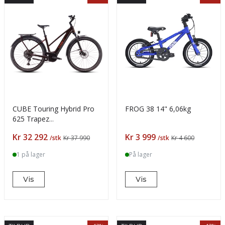
CUBE Touring Hybrid Pro
FROG 38 14" 6,06kg
625 Trapez
cinnamon'n'orange
Pris
Pris
Kr 32 292
Kr 3 999
/stk
Kr 37 990
/stk
Kr 4 600
1 på lager
På lager
Vis
Vis