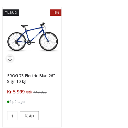
-15%
TILBUD
FROG 78 Electric Blue 26"
8 gir 10 kg
Pris
Kr 5 999
/stk
Kr 7 025
2 på lager
Kjøp