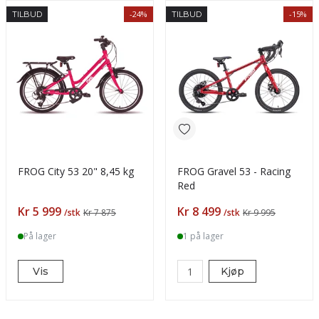
-24%
-15%
TILBUD
TILBUD
FROG City 53 20" 8,45 kg
FROG Gravel 53 - Racing
Red
Pris
Pris
Kr 5 999
Kr 8 499
/stk
Kr 7 875
/stk
Kr 9 995
På lager
1 på lager
Vis
Kjøp