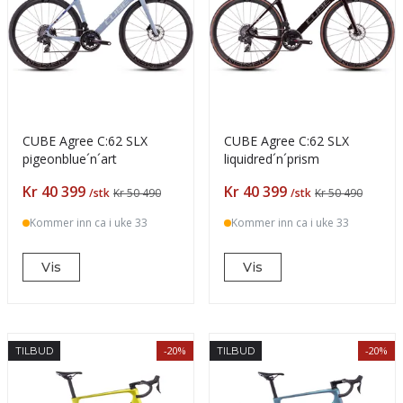
CUBE Agree C:62 SLX
CUBE Agree C:62 SLX
pigeonblue´n´art
liquidred´n´prism
Pris
Pris
Kr 40 399
Kr 40 399
/stk
Kr 50 490
/stk
Kr 50 490
Kommer inn ca i uke 33
Kommer inn ca i uke 33
Vis
Vis
-20%
-20%
TILBUD
TILBUD