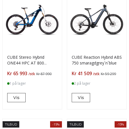
CUBE Stereo Hybrid
CUBE Reaction Hybrid ABS
ONE44 HPC AT 800
750 smaragdgrey´n´blue
actionteam
Pris
Pris
Kr 65 993
Kr 41 509
/stk
Kr 87 990
/stk
Kr 59 299
1 på lager
2 på lager
Vis
Vis
-15%
-15%
TILBUD
TILBUD