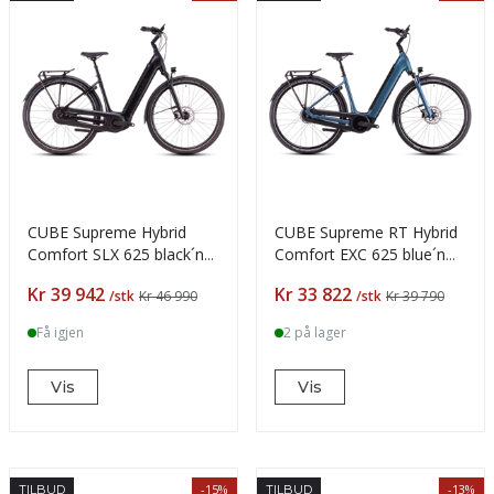
CUBE Supreme Hybrid
CUBE Supreme RT Hybrid
Comfort SLX 625 black´n
Comfort EXC 625 blue´n
´metal Bosch CX
´black
Pris
Pris
Kr 39 942
Kr 33 822
/stk
Kr 46 990
/stk
Kr 39 790
Få igjen
2 på lager
Vis
Vis
-15%
-13%
TILBUD
TILBUD