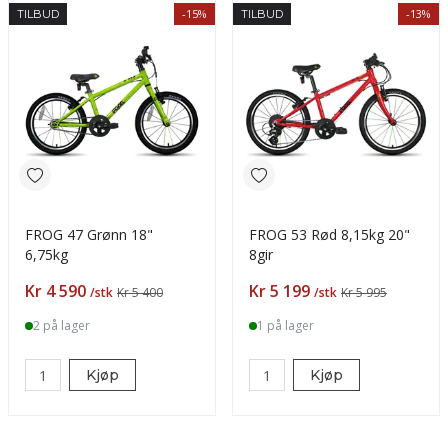
-15%
-13%
TILBUD
TILBUD
FROG 47 Grønn 18"
FROG 53 Rød 8,15kg 20"
6,75kg
8gir
Pris
Pris
Kr 4 590
Kr 5 199
/stk
Kr 5 400
/stk
Kr 5 995
2 på lager
1 på lager
Kjøp
Kjøp