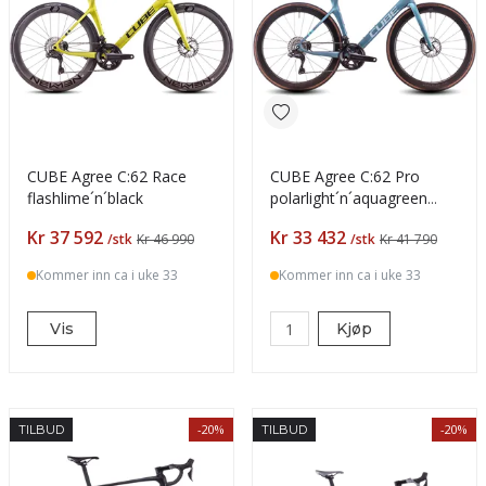
CUBE Agree C:62 Race
CUBE Agree C:62 Pro
flashlime´n´black
polarlight´n´aquagreen
47cm
Pris
Pris
Kr 37 592
Kr 33 432
/stk
Kr 46 990
/stk
Kr 41 790
Kommer inn ca i uke 33
Kommer inn ca i uke 33
Vis
Kjøp
-20%
-20%
TILBUD
TILBUD