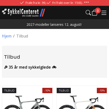
Frakt fra kr. 99,-
Fri frakt over kr. 1500,- ***
0
2027-modeller lanseres 12. august!
Hjem
/
Tilbud
Tilbud
🎉 35 år med sykkelglede 🚲
-10%
-10%
TILBUD
TILBUD