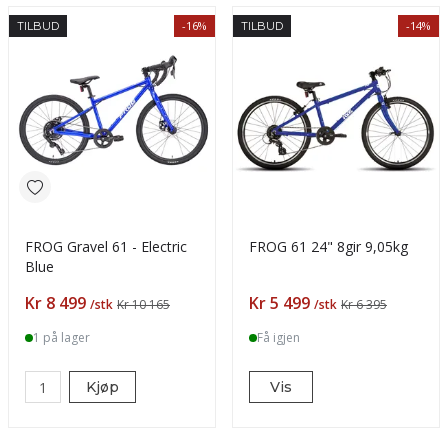
-16%
-14%
TILBUD
TILBUD
FROG Gravel 61 - Electric
FROG 61 24" 8gir 9,05kg
Blue
Pris
Pris
Kr 8 499
Kr 5 499
/stk
Kr 10 165
/stk
Kr 6 395
1 på lager
Få igjen
Kjøp
Vis