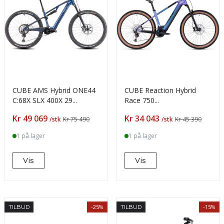
CUBE AMS Hybrid ONE44
CUBE Reaction Hybrid
C:68X SLX 400X 29
Race 750
deepcobalt'n'black
switchblue'n'black
Pris
Pris
Kr 49 069
Kr 34 043
/stk
Kr 75 490
/stk
Kr 45 390
1 på lager
1 på lager
Vis
Vis
-25%
-15%
TILBUD
TILBUD