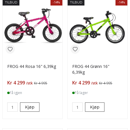
-14%
-14%
TILBUD
TILBUD
FROG 44 Rosa 16" 6,39kg
FROG 44 Grønn 16"
6,39kg
Pris
Pris
Kr 4 299
Kr 4 299
/stk
Kr 4 995
/stk
Kr 4 995
Få igjen
På lager
Kjøp
Kjøp