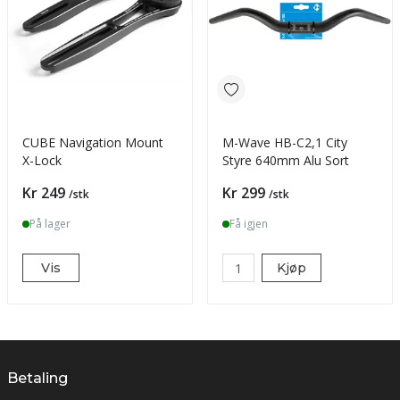
CUBE Navigation Mount
M-Wave HB-C2,1 City
X-Lock
Styre 640mm Alu Sort
Pris
Pris
Kr 249
Kr 299
/stk
/stk
På lager
Få igjen
Vis
Kjøp
Betaling