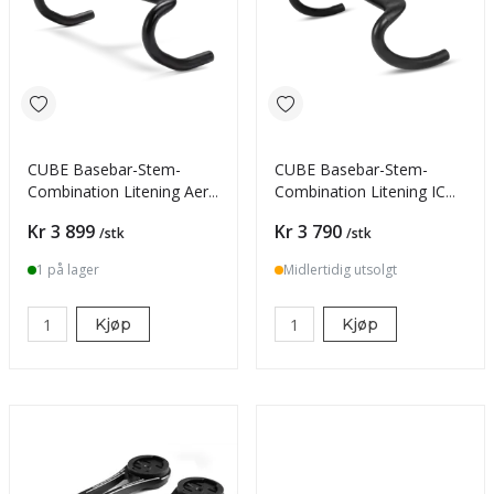
CUBE Basebar-Stem-
CUBE Basebar-Stem-
Combination Litening Aero
Combination Litening IC
TT Cockpit-Syste
Aero 380mm-90mm
Pris
Pris
Kr 3 899
Kr 3 790
/stk
/stk
1 på lager
Midlertidig utsolgt
Kjøp
Kjøp