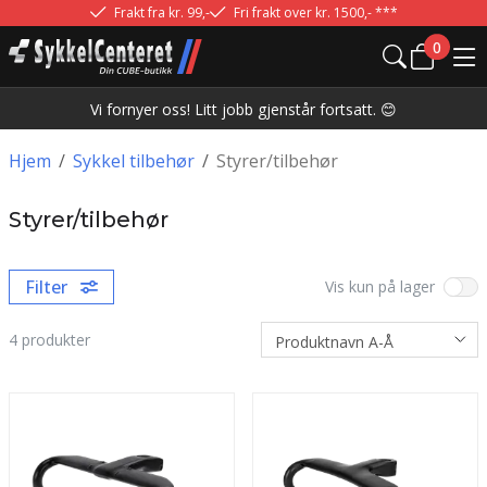
Frakt fra kr. 99,-
Fri frakt over kr. 1500,- ***
0
Vi fornyer oss! Litt jobb gjenstår fortsatt. 😊
Hjem
/
Sykkel tilbehør
/
Styrer/tilbehør
Styrer/tilbehør
Filter
Vis kun på lager
4
produkter