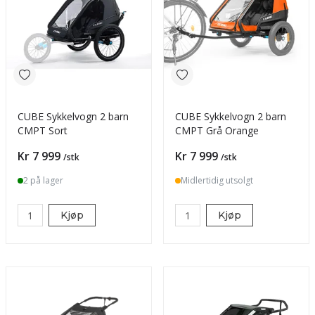
CUBE Sykkelvogn 2 barn
CUBE Sykkelvogn 2 barn
CMPT Sort
CMPT Grå Orange
Pris
Pris
Kr 7 999
Kr 7 999
/stk
/stk
2 på lager
Midlertidig utsolgt
Kjøp
Kjøp