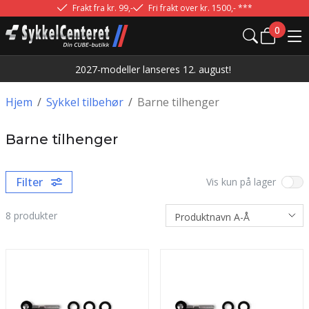
Frakt fra kr. 99,-
Fri frakt over kr. 1500,- ***
0
2027-modeller lanseres 12. august!
Hjem
/
Sykkel tilbehør
/
Barne tilhenger
Barne tilhenger
Filter
Vis kun på lager
8
produkter