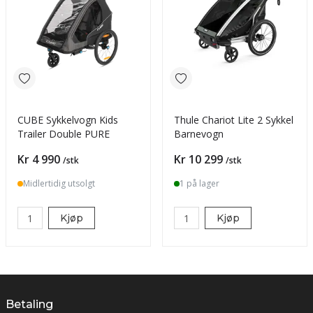
CUBE Sykkelvogn Kids
Thule Chariot Lite 2 Sykkel
Trailer Double PURE
Barnevogn
Pris
Pris
Kr 4 990
Kr 10 299
/stk
/stk
Midlertidig utsolgt
1 på lager
Kjøp
Kjøp
Betaling