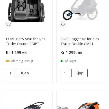
CUBE Baby Seat for Kids
CUBE Jogger Kit for Kids
Trailer Double CMPT
Trailer Double CMPT
Pris
Pris
Kr 1 299
Kr 1 299
/stk
/stk
Midlertidig utsolgt
2 på lager
Kjøp
Kjøp