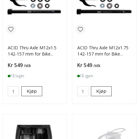
ACID Thru Axle M12x1.5
ACID Thru Axle M12x1.75
142-157 mm for Bike
142-157 mm for Bike
Trailer
Trailer
Pris
Pris
Kr 549
Kr 549
/stk
/stk
På lager
Få igjen
Kjøp
Kjøp