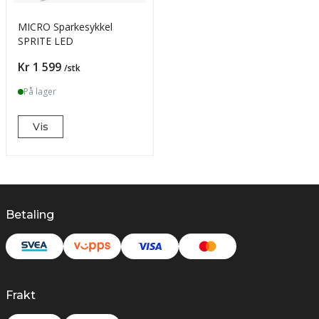
MICRO Sparkesykkel
SPRITE LED
Pris
Kr 1 599
/stk
På lager
Vis
Betaling
Frakt