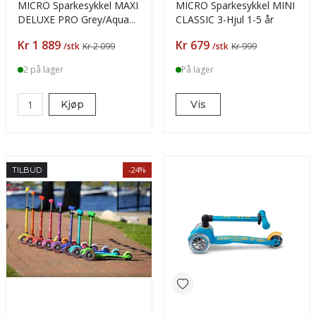
MICRO Sparkesykkel MAXI
MICRO Sparkesykkel MINI
DELUXE PRO Grey/Aqua
CLASSIC 3-Hjul 1-5 år
ca. 5år+
Pris
Pris
Kr 1 889
Kr 679
/stk
Kr 2 099
/stk
Kr 999
2 på lager
På lager
Kjøp
Vis
-24%
TILBUD