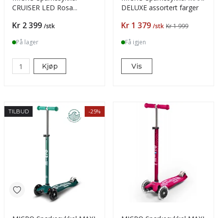
CRUISER LED Rosa
DELUXE assortert farger
200mm
Pris
Pris
Kr 2 399
Kr 1 379
/stk
/stk
Kr 1 999
På lager
Få igjen
Kjøp
Vis
-25%
TILBUD