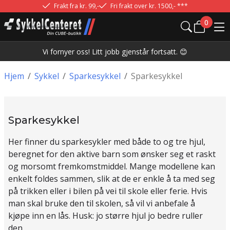
Frakt fra kr. 99,-
Fri frakt over kr. 1500,- ***
0
Vi fornyer oss! Litt jobb gjenstår fortsatt. 😊
Hjem
/
Sykkel
/
Sparkesykkel
/
Sparkesykkel
Sparkesykkel
Her finner du sparkesykler med både to og tre hjul,
beregnet for den aktive barn som ønsker seg et raskt
og morsomt fremkomstmiddel. Mange modellene kan
enkelt foldes sammen, slik at de er enkle å ta med seg
på trikken eller i bilen på vei til skole eller ferie. Hvis
man skal bruke den til skolen, så vil vi anbefale å
kjøpe inn en lås. Husk: jo større hjul jo bedre ruller
den.