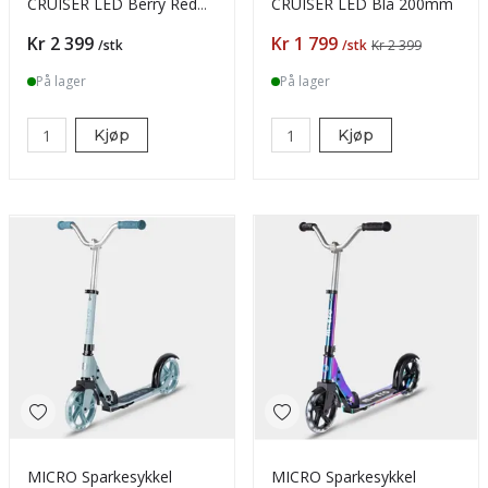
CRUISER LED Berry Red
CRUISER LED Blå 200mm
200mm
Pris
Pris
Kr 2 399
Kr 1 799
/stk
/stk
Kr 2 399
På lager
På lager
Kjøp
Kjøp
MICRO Sparkesykkel
MICRO Sparkesykkel