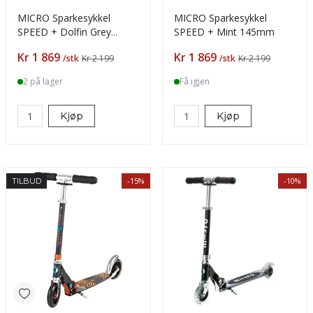
MICRO Sparkesykkel
MICRO Sparkesykkel
SPEED + Dolfin Grey
SPEED + Mint 145mm
145mm
Pris
Pris
Kr 1 869
Kr 1 869
/stk
Kr 2 199
/stk
Kr 2 199
2 på lager
Få igjen
Kjøp
Kjøp
-15%
-10%
TILBUD