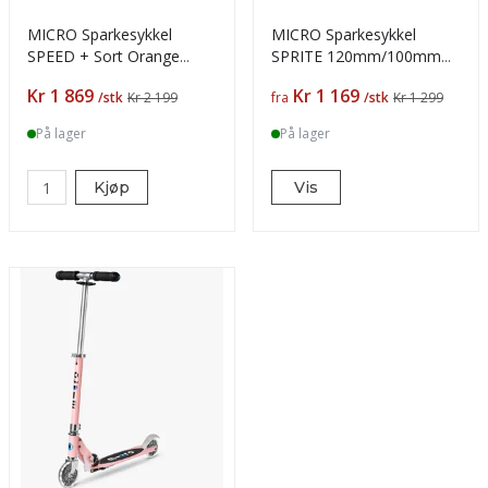
MICRO Sparkesykkel
MICRO Sparkesykkel
SPEED + Sort Orange
SPRITE 120mm/100mm
145mm
assortert farger
Pris
Pris
Kr 1 869
Kr 1 169
/stk
Kr 2 199
fra
/stk
Kr 1 299
På lager
På lager
Kjøp
Vis