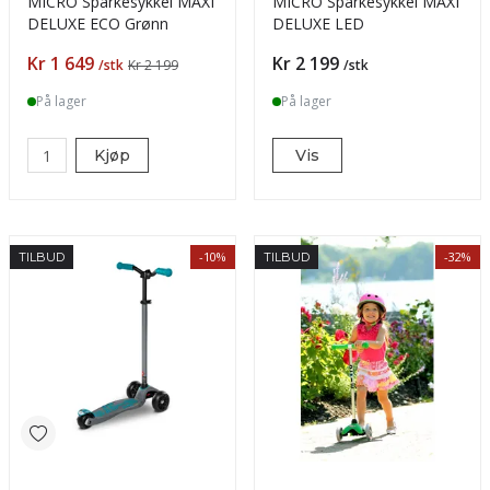
MICRO Sparkesykkel MAXI
MICRO Sparkesykkel MAXI
DELUXE ECO Grønn
DELUXE LED
Pris
Pris
Kr 1 649
Kr 2 199
/stk
Kr 2 199
/stk
På lager
På lager
Kjøp
Vis
-10%
-32%
TILBUD
TILBUD