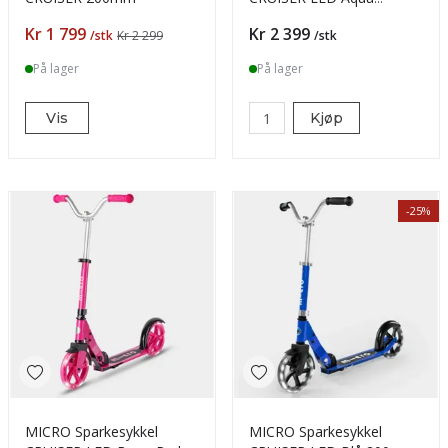
200mm
Pris
Pris
Kr 1 799
Kr 2 399
/stk
Kr 2 299
/stk
På lager
På lager
Vis
Kjøp
-25%
MICRO Sparkesykkel
MICRO Sparkesykkel