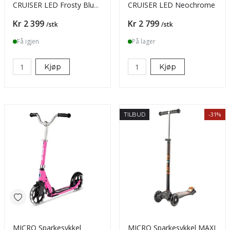
CRUISER LED Frosty Blue
CRUISER LED Neochrome
200mm
Pris
Pris
Kr 2 399
Kr 2 799
/stk
/stk
Få igjen
På lager
Kjøp
Kjøp
-31%
TILBUD
MICRO Sparkesykkel
MICRO Sparkesykkel MAXI