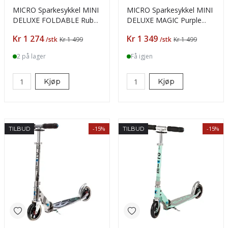
MICRO Sparkesykkel MINI
MICRO Sparkesykkel MINI
DELUXE FOLDABLE Ruby
DELUXE MAGIC Purple
Red 2-5 år
LED 2-5 år
Pris
Pris
Kr 1 274
Kr 1 349
/stk
Kr 1 499
/stk
Kr 1 499
2 på lager
Få igjen
Kjøp
Kjøp
-15%
-15%
TILBUD
TILBUD