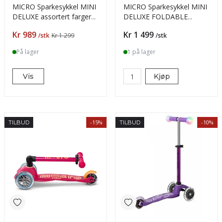
MICRO Sparkesykkel MINI
MICRO Sparkesykkel MINI
DELUXE assortert farger
DELUXE FOLDABLE
1-5 år
Ocean Blue 2-5 år
Pris
Pris
Kr 989
Kr 1 499
/stk
Kr 1 299
/stk
På lager
1 på lager
Vis
Kjøp
-15%
-10%
TILBUD
TILBUD