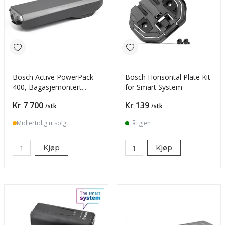
Bosch Active PowerPack
Bosch Horisontal Plate Kit
400, Bagasjemontert
for Smart System
400wh Batteri
Pris
Pris
Kr 7 700
Kr 139
/stk
/stk
Midlertidig utsolgt
Få igjen
Kjøp
Kjøp