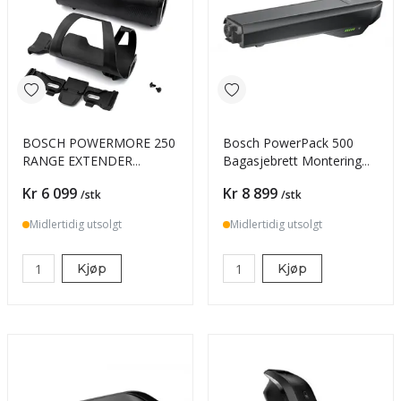
BOSCH POWERMORE 250
Bosch PowerPack 500
RANGE EXTENDER
Bagasjebrett Montering
SMART KIT
500Wh Anthracite
Pris
Pris
Kr 6 099
Kr 8 899
/stk
/stk
Midlertidig utsolgt
Midlertidig utsolgt
Kjøp
Kjøp