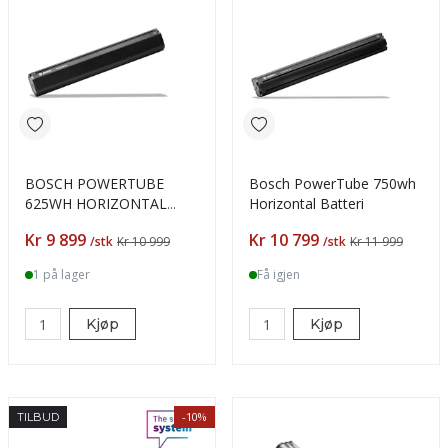
BOSCH POWERTUBE
Bosch PowerTube 750wh
625WH HORIZONTAL
Horizontal Batteri
SMART SYSTEM
Pris
Pris
Kr 9 899
Kr 10 799
/stk
Kr 10 999
/stk
Kr 11 999
1 på lager
Få igjen
Kjøp
Kjøp
-10%
TILBUD