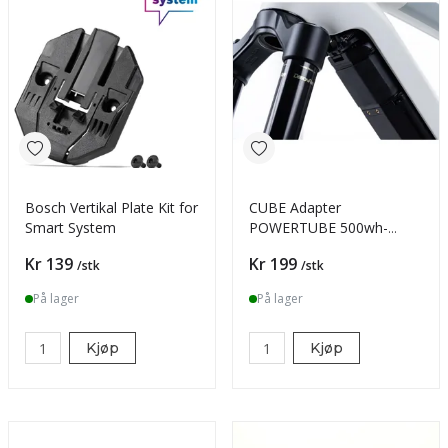
Bosch Vertikal Plate Kit for
CUBE Adapter
Smart System
POWERTUBE 500wh-
625wh, 625wh-750wh
Pris
Pris
Kr 139
Kr 199
/stk
/stk
black
På lager
På lager
Kjøp
Kjøp