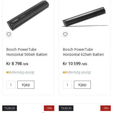
Bosch PowerTube
Bosch PowerTube
Horizontal 500wh Batteri
Horizontal 625wh Batteri
Pris
Pris
Kr 8 798
Kr 10 599
/stk
/stk
Midlertidig utsolgt
Midlertidig utsolgt
Kjøp
Kjøp
-10%
-10%
TILBUD
TILBUD