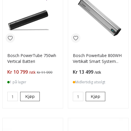
Bosch PowerTube 750wh
Bosch Powertube 800WH
Vertical Batteri
Vertikalt Smart System
Batteri 2025
Pris
Pris
Kr 10 799
Kr 13 499
/stk
Kr 11 999
/stk
1 på lager
Midlertidig utsolgt
Kjøp
Kjøp