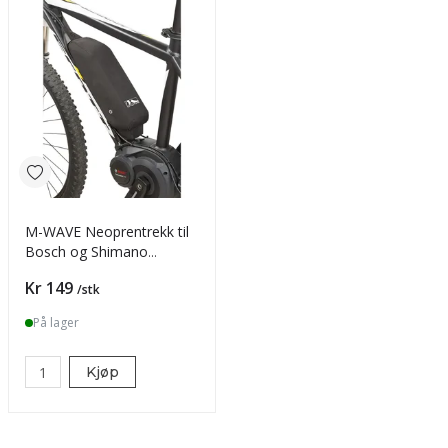
M-WAVE Neoprentrekk til
Bosch og Shimano
Elsykkelbatteri
Pris
Kr 149
/stk
På lager
Kjøp