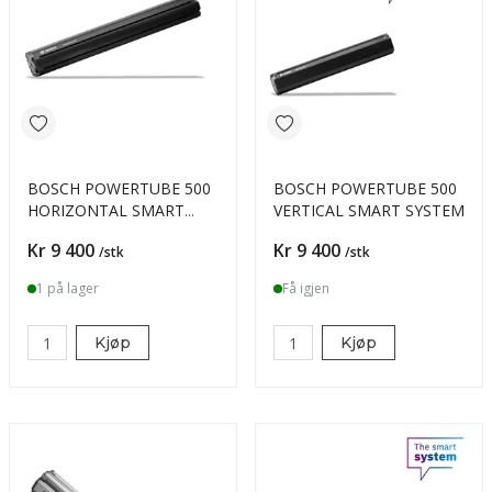
BOSCH POWERTUBE 500
BOSCH POWERTUBE 500
HORIZONTAL SMART
VERTICAL SMART SYSTEM
SYSTEM
Pris
Pris
Kr 9 400
Kr 9 400
/stk
/stk
1 på lager
Få igjen
Kjøp
Kjøp