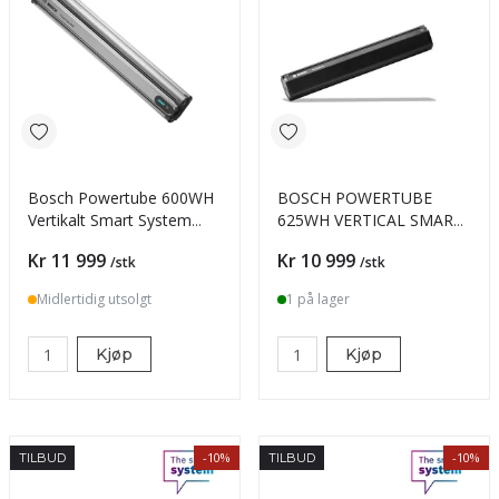
Bosch Powertube 600WH
BOSCH POWERTUBE
Vertikalt Smart System
625WH VERTICAL SMART
Batteri 2025
SYSTEM BATTERI
Pris
Pris
Kr 11 999
Kr 10 999
/stk
/stk
Midlertidig utsolgt
1 på lager
Kjøp
Kjøp
-10%
-10%
TILBUD
TILBUD