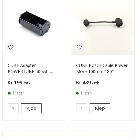
CUBE Adapter
CUBE Bosch Cable Power
POWERTUBE 500wh-
More 100mm 180°
750wh black
reversed BES 3
Pris
Pris
Kr 199
Kr 439
/stk
/stk
På lager
Få igjen
Kjøp
Kjøp