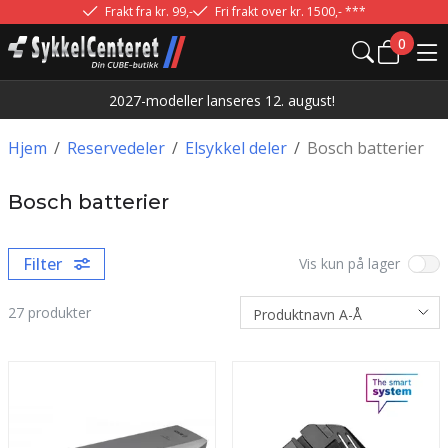
Frakt fra kr. 99,-
Fri frakt over kr. 1500,- ***
0
2027-modeller lanseres 12. august!
Hjem
/
Reservedeler
/
Elsykkel deler
/
Bosch batterier
Bosch batterier
Filter
Vis kun på lager
27
produkter