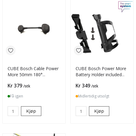
CUBE Bosch Cable Power
CUBE Bosch Power More
More 50mm 180°
Battery Holder included
reversed BES 3
Bottle Holder
Pris
Pris
Kr 379
Kr 349
/stk
/stk
Få igjen
Midlertidig utsolgt
Kjøp
Kjøp