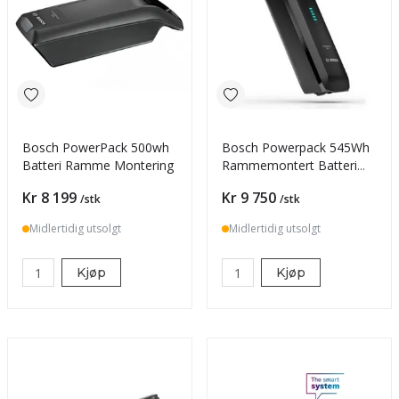
Bosch PowerPack 500wh
Bosch Powerpack 545Wh
Batteri Ramme Montering
Rammemontert Batteri
Smart System
Pris
Pris
Kr 8 199
Kr 9 750
/stk
/stk
Midlertidig utsolgt
Midlertidig utsolgt
Kjøp
Kjøp