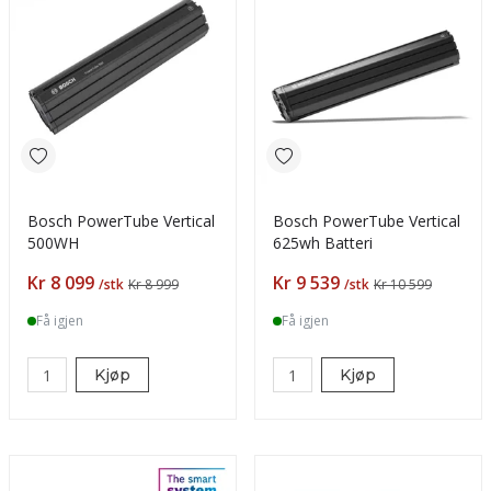
Bosch PowerTube Vertical
Bosch PowerTube Vertical
500WH
625wh Batteri
Pris
Pris
Kr 8 099
Kr 9 539
/stk
Kr 8 999
/stk
Kr 10 599
Få igjen
Få igjen
Kjøp
Kjøp