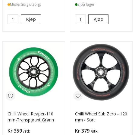
Midlertidig utsolgt
2 på lager
Kjøp
Kjøp
Chilli Wheel Reaper-110
Chilli Wheel Sub Zero - 120
mm-Transparant Grønn
mm - Sort
Pris
Pris
Kr 359
Kr 379
/stk
/stk