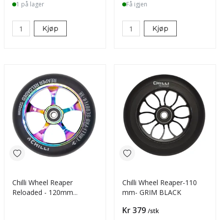
1 på lager
Få igjen
Kjøp
Kjøp
Chilli Wheel Reaper
Chilli Wheel Reaper-110
Reloaded - 120mm
mm- GRIM BLACK
Neochrome
Pris
Kr 379
/stk