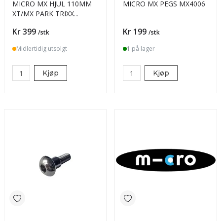
MICRO MX HJUL 110MM
MICRO MX PEGS MX4006
XT/MX PARK TRIXX
METAL CORE MX1203
Pris
Pris
Kr 399
Kr 199
/stk
/stk
SORT
Midlertidig utsolgt
1 på lager
Kjøp
Kjøp