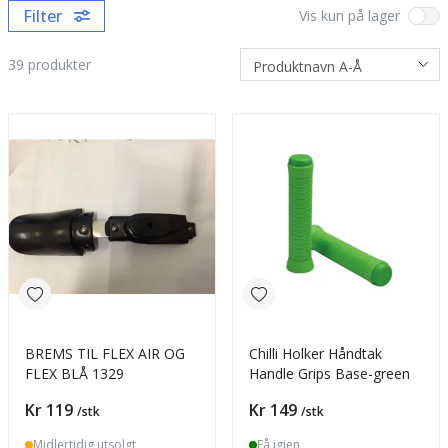
Filter
Vis kun på lager
39
produkter
BREMS TIL FLEX AIR OG
Chilli Holker Håndtak
FLEX BLÅ 1329
Handle Grips Base-green
Pris
Pris
Kr 119
Kr 149
/stk
/stk
Midlertidig utsolgt
Få igjen