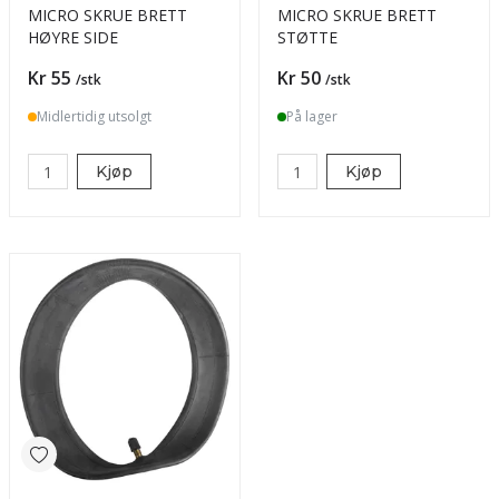
MICRO SKRUE BRETT
MICRO SKRUE BRETT
HØYRE SIDE
STØTTE
Pris
Pris
Kr 55
Kr 50
/stk
/stk
Midlertidig utsolgt
På lager
Kjøp
Kjøp