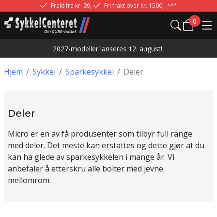
Frakt fra kr. 99,-
Fri frakt over kr. 1500,- ***
0
2027-modeller lanseres 12. august!
Hjem
/
Sykkel
/
Sparkesykkel
/
Deler
Deler
Micro er en av få produsenter som tilbyr full range
med deler. Det meste kan erstattes og dette gjør at du
kan ha glede av sparkesykkelen i mange år. Vi
anbefaler å etterskru alle bolter med jevne
mellomrom.