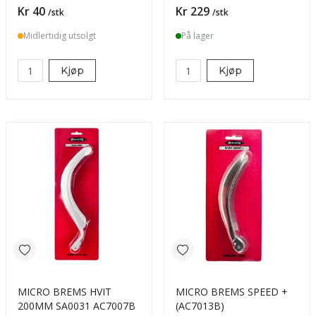
Pris
Pris
Kr 40
Kr 229
/stk
/stk
Midlertidig utsolgt
På lager
Kjøp
Kjøp
MICRO BREMS HVIT
MICRO BREMS SPEED +
200MM SA0031 AC7007B
(AC7013B)