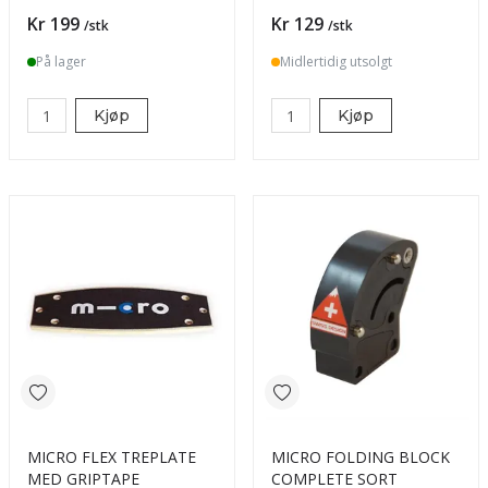
Pris
Pris
Kr 199
Kr 129
/stk
/stk
På lager
Midlertidig utsolgt
Kjøp
Kjøp
MICRO FLEX TREPLATE
MICRO FOLDING BLOCK
MED GRIPTAPE
COMPLETE SORT