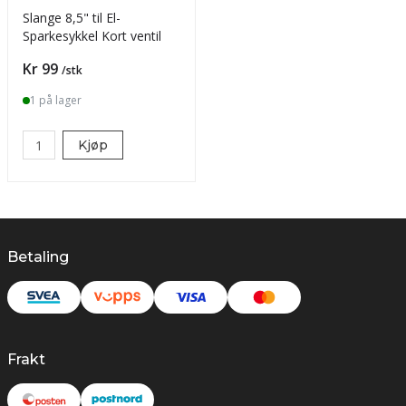
Slange 8,5" til El-
Sparkesykkel Kort ventil
Pris
Kr 99
/stk
1 på lager
Kjøp
Betaling
Frakt