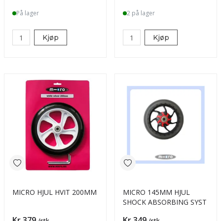
På lager
2 på lager
Kjøp
Kjøp
MICRO HJUL HVIT 200MM
MICRO 145MM HJUL
SHOCK ABSORBING SYST
Pris
Pris
Kr 379
Kr 349
/stk
/stk