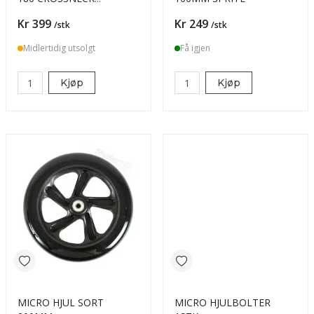
LILLA/SORT
Pris
Pris
Kr 399
Kr 249
/stk
/stk
Midlertidig utsolgt
Få igjen
Kjøp
Kjøp
MICRO HJUL SORT
MICRO HJULBOLTER