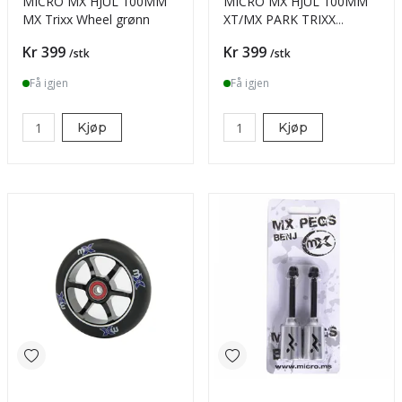
MICRO MX HJUL 100MM
MICRO MX HJUL 100MM
MX Trixx Wheel grønn
XT/MX PARK TRIXX
METAL CORE MX1205
Pris
Pris
Kr 399
Kr 399
/stk
/stk
Få igjen
Få igjen
Kjøp
Kjøp