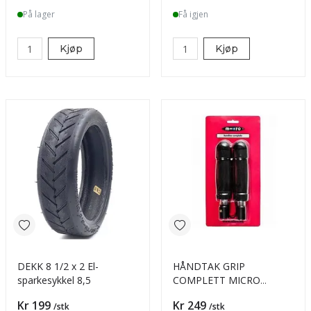
På lager
Få igjen
Kjøp
Kjøp
DEKK 8 1/2 x 2 El-
HÅNDTAK GRIP
sparkesykkel 8,5
COMPLETT MICRO
SPARKESYKKEL
Pris
Pris
Kr 199
Kr 249
/stk
/stk