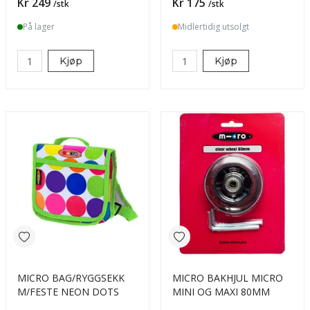
Pris
Pris
Kr 249
Kr 175
/stk
/stk
På lager
Midlertidig utsolgt
Kjøp
Kjøp
MICRO BAG/RYGGSEKK
MICRO BAKHJUL MICRO
M/FESTE NEON DOTS
MINI OG MAXI 80MM