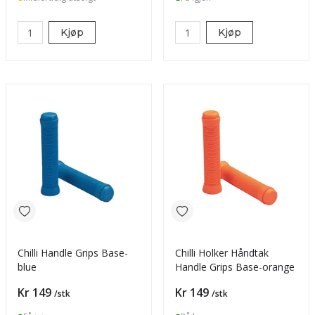
Kjøp
Kjøp
Chilli Handle Grips Base-
Chilli Holker Håndtak
blue
Handle Grips Base-orange
Pris
Pris
Kr 149
Kr 149
/stk
/stk