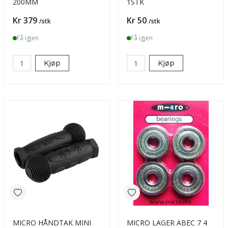
200MM
1STK
Pris
Pris
Kr 379
Kr 50
/stk
/stk
Få igjen
Få igjen
Kjøp
Kjøp
MICRO HÅNDTAK MINI
MICRO LAGER ABEC 7 4