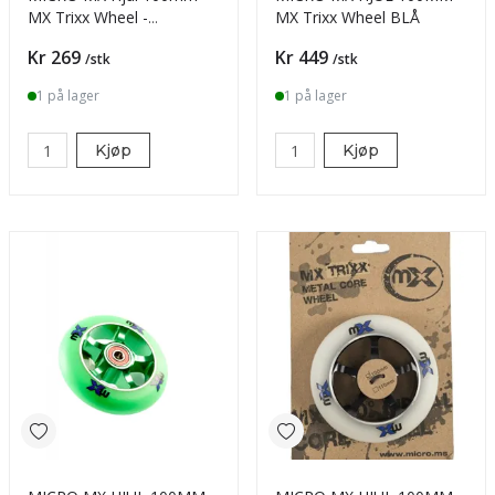
MX Trixx Wheel -
MX Trixx Wheel BLÅ
Red/Black
Pris
Pris
Kr 269
Kr 449
/stk
/stk
1 på lager
1 på lager
Kjøp
Kjøp