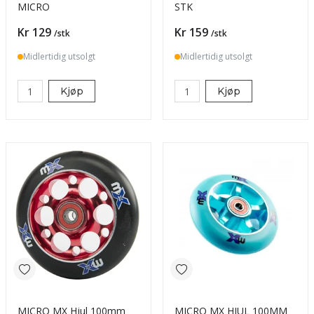
MICRO
STK
Pris
Pris
Kr 129
Kr 159
/stk
/stk
Midlertidig utsolgt
Midlertidig utsolgt
Kjøp
Kjøp
MICRO MX Hjul 100mm
MICRO MX HJUL 100MM