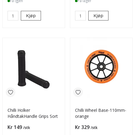
Få igjen
På lager
Kjøp
Kjøp
Chilli Holker
Chilli Wheel Base-110mm-
HåndtakHandle Grips Sort
orange
Pris
Pris
Kr 149
Kr 329
/stk
/stk