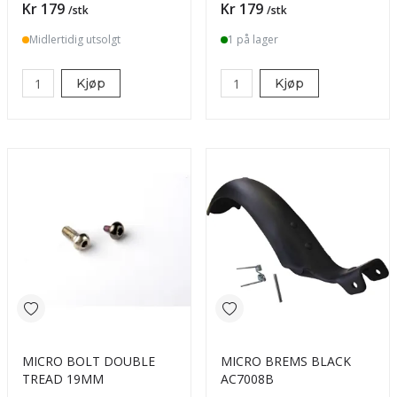
Pris
Pris
Kr 179
Kr 179
/stk
/stk
Midlertidig utsolgt
1 på lager
Kjøp
Kjøp
MICRO BOLT DOUBLE
MICRO BREMS BLACK
TREAD 19MM
AC7008B