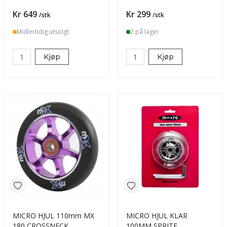
Pris
Pris
Kr 649
Kr 299
/stk
/stk
Midlertidig utsolgt
2 på lager
Kjøp
Kjøp
MICRO HJUL 110mm MX
MICRO HJUL KLAR
180 CROSSNECK
100MM SPRITE