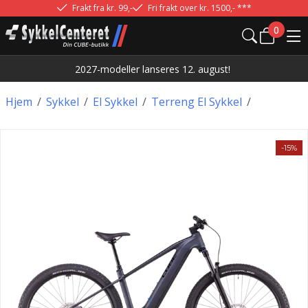
Frakt fra kr. 99,-
Fri frakt over kr. 1500,- ***
0
2027-modeller lanseres 12. august!
Hjem
/
Sykkel
/
El Sykkel
/
Terreng El Sykkel
/
-15%