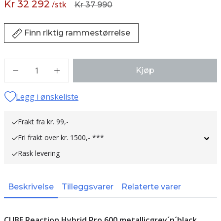
Kr 32 292
/
stk
Kr 37 990
Finn riktig rammestørrelse
1
Kjøp
Legg i ønskeliste
Frakt fra kr. 99,-
Fri frakt over kr. 1500,- ***
Rask levering
Beskrivelse
Tilleggsvarer
Relaterte varer
CUBE Reaction Hybrid Pro 600 metallicgrey´n´black