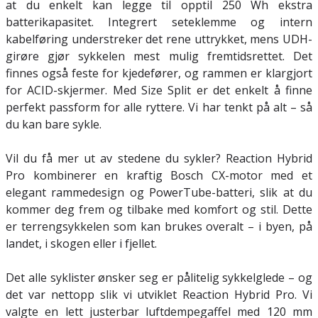
at du enkelt kan legge til opptil 250 Wh ekstra
batterikapasitet. Integrert seteklemme og intern
kabelføring understreker det rene uttrykket, mens UDH-
girøre gjør sykkelen mest mulig fremtidsrettet. Det
finnes også feste for kjedefører, og rammen er klargjort
for ACID-skjermer. Med Size Split er det enkelt å finne
perfekt passform for alle ryttere. Vi har tenkt på alt – så
du kan bare sykle.
Vil du få mer ut av stedene du sykler? Reaction Hybrid
Pro kombinerer en kraftig Bosch CX-motor med et
elegant rammedesign og PowerTube-batteri, slik at du
kommer deg frem og tilbake med komfort og stil. Dette
er terrengsykkelen som kan brukes overalt – i byen, på
landet, i skogen eller i fjellet.
Det alle syklister ønsker seg er pålitelig sykkelglede – og
det var nettopp slik vi utviklet Reaction Hybrid Pro. Vi
valgte en lett justerbar luftdempegaffel med 120 mm