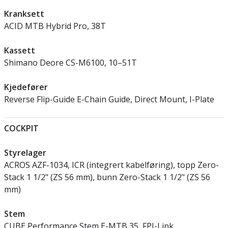
Kranksett
ACID MTB Hybrid Pro, 38T
Kassett
Shimano Deore CS-M6100, 10–51T
Kjedefører
Reverse Flip-Guide E-Chain Guide, Direct Mount, I-Plate
COCKPIT
Styrelager
ACROS AZF-1034, ICR (integrert kabelføring), topp Zero-
Stack 1 1/2" (ZS 56 mm), bunn Zero-Stack 1 1/2" (ZS 56
mm)
Stem
CUBE Performance Stem E-MTB 35, FPI-Link