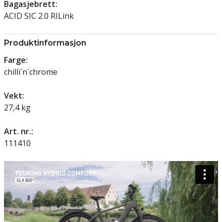
Bagasjebrett:
ACID SIC 2.0 RILink
Produktinformasjon
Farge:
chilli´n´chrome
Vekt:
27,4 kg
Art. nr.:
111410