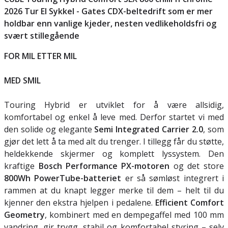
2026 Tur El Sykkel -
Gates CDX-beltedrift som er mer
holdbar enn vanlige kjeder, nesten vedlikeholdsfri og
svært stillegående
FOR MIL ETTER MIL
MED SMIL
Touring Hybrid er utviklet for å være allsidig,
komfortabel og enkel å leve med. Derfor startet vi med
den solide og elegante
Semi Integrated Carrier 2.0
, som
gjør det lett å ta med alt du trenger. I tillegg får du støtte,
heldekkende skjermer og komplett lyssystem. Den
kraftige
Bosch Performance PX-motoren
og det store
800Wh PowerTube-batteriet
er så sømløst integrert i
rammen at du knapt legger merke til dem – helt til du
kjenner den ekstra hjelpen i pedalene.
Efficient Comfort
Geometry
, kombinert med en dempegaffel med 100 mm
vandring, gir trygg, stabil og komfortabel styring – selv