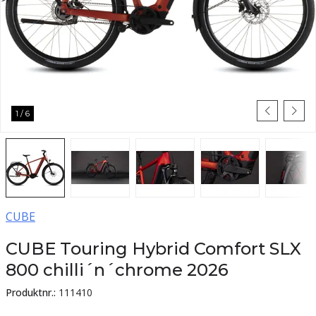
1
/
6
CUBE
CUBE Touring Hybrid Comfort SLX
800 chilli´n´chrome 2026
Produktnr.:
111410