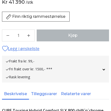
Kr 41 390
/
stk
Finn riktig rammestørrelse
1
Kjøp
Legg i ønskeliste
Frakt fra kr. 99,-
Fri frakt over kr. 1500,- ***
Rask levering
Beskrivelse
Tilleggsvarer
Relaterte varer
CUBE Touring Hybrid Comfort SLX 800 chilli´n´chrome