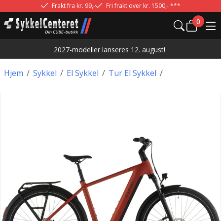
Frakt fra kr. 99,-
Fri frakt over kr. 1500,- ***
0
2027-modeller lanseres 12. august!
Hjem
/
Sykkel
/
El Sykkel
/
Tur El Sykkel
/