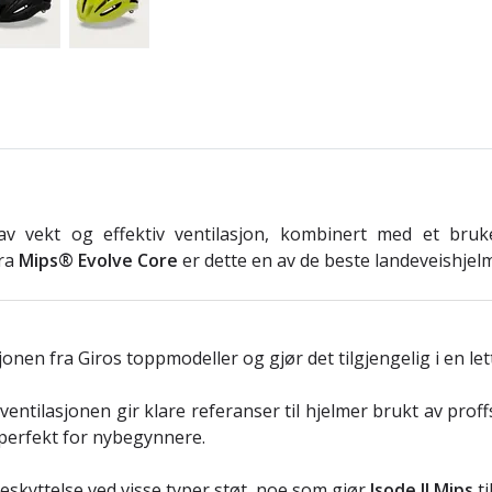
 vekt og effektiv ventilasjon, kombinert med et bruk
fra
Mips® Evolve Core
er dette en av de beste landeveishjelm
jonen fra Giros toppmodeller og gjør det tilgjengelig i en let
tilasjonen gir klare referanser til hjelmer brukt av proff
perfekt for nybegynnere.
eskyttelse ved visse typer støt, noe som gjør
Isode II Mips
ti