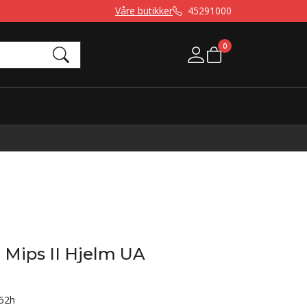
Våre butikker
45291000
0
Mine sider
e Mips II Hjelm UA
52h