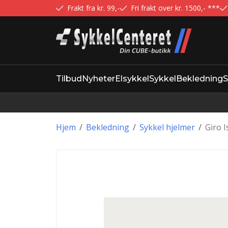
Frakt fra kr. 99,-
Fri frakt over kr. 1500,- ***
Tilbud
Nyheter
Elsykkel
Sykkel
Bekledning
S
Hjem
/
Bekledning
/
Sykkel hjelmer
/
Giro 