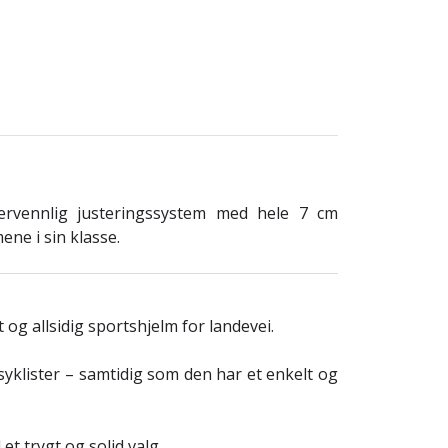
ervennlig justeringssystem med hele 7 cm
ene i sin klasse.
t og allsidig sportshjelm for landevei.
syklister – samtidig som den har et enkelt og
l et trygt og solid valg.