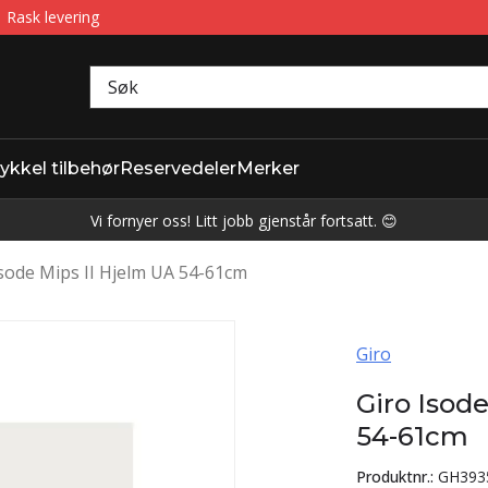
Rask levering
ykkel tilbehør
Reservedeler
Merker
Vi fornyer oss! Litt jobb gjenstår fortsatt. 😊
Isode Mips II Hjelm UA 54-61cm
Giro
Giro Isod
54-61cm
Produktnr.:
GH393