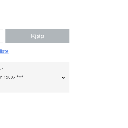
Kjøp
liste
,-
kr. 1500,- ***