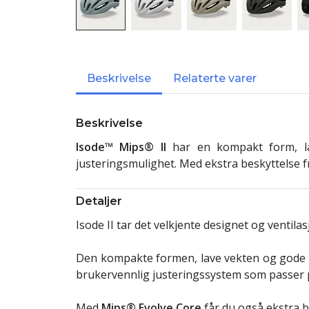
Beskrivelse
Relaterte varer
Beskrivelse
Isode™ Mips® II
har en kompakt form, lav
justeringsmulighet. Med ekstra beskyttelse 
Detaljer
Isode II tar det velkjente designet og ventilas
Den kompakte formen, lave vekten og gode ven
brukervennlig justeringssystem som passer 
Med
Mips® Evolve Core
får du også ekstra b