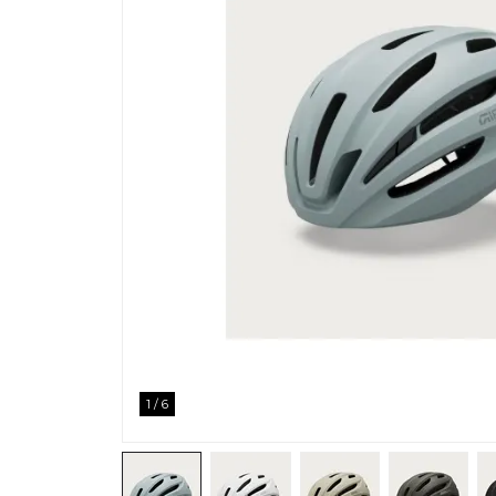
1
/
6