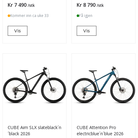
Pris
Pris
Kr 7 490
Kr 8 790
/stk
/stk
Kommer inn ca uke 33
Få igjen
Vis
Vis
CUBE Aim SLX slateblack´n
CUBE Attention Pro
´black 2026
electricblue´n´blue 2026