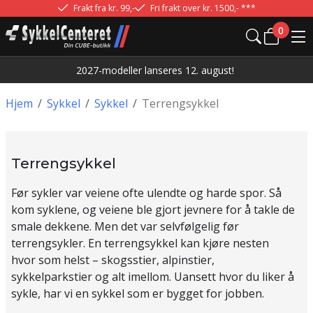
Frakt fra kr. 99,-
Fri frakt over kr. 1500,- ***
0
2027-modeller lanseres 12. august!
Hjem
/
Sykkel
/
Sykkel
/
Terrengsykkel
Terrengsykkel
Før sykler var veiene ofte ulendte og harde spor. Så
kom syklene, og veiene ble gjort jevnere for å takle de
smale dekkene. Men det var selvfølgelig før
terrengsykler. En terrengsykkel kan kjøre nesten
hvor som helst – skogsstier, alpinstier,
sykkelparkstier og alt imellom. Uansett hvor du liker å
sykle, har vi en sykkel som er bygget for jobben.