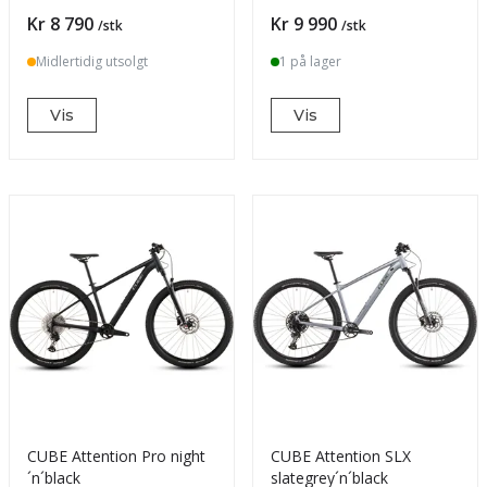
Pris
Pris
Kr 8 790
Kr 9 990
/stk
/stk
Midlertidig utsolgt
1 på lager
Vis
Vis
CUBE Attention Pro night
CUBE Attention SLX
´n´black
slategrey´n´black