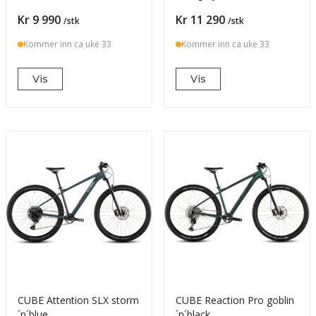
Pris
Pris
Kr 9 990
Kr 11 290
/stk
/stk
Kommer inn ca uke 33
Kommer inn ca uke 33
Vis
Vis
CUBE Attention SLX storm
CUBE Reaction Pro goblin
´n´blue
´n´black