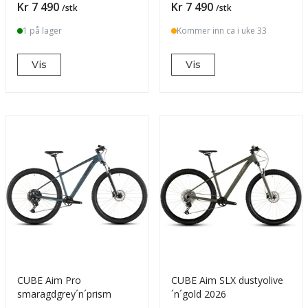
Pris
Pris
Kr 7 490
Kr 7 490
/stk
/stk
1 på lager
Kommer inn ca i uke 33
Vis
Vis
CUBE Aim Pro
CUBE Aim SLX dustyolive
smaragdgrey´n´prism
´n´gold 2026