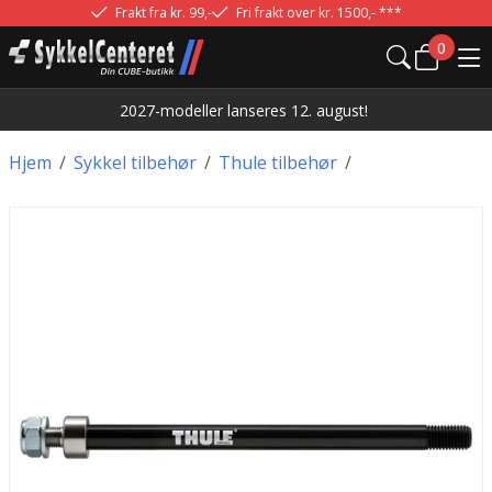
Frakt fra kr. 99,-
Fri frakt over kr. 1500,- ***
0
2027-modeller lanseres 12. august!
Hjem
/
Sykkel tilbehør
/
Thule tilbehør
/