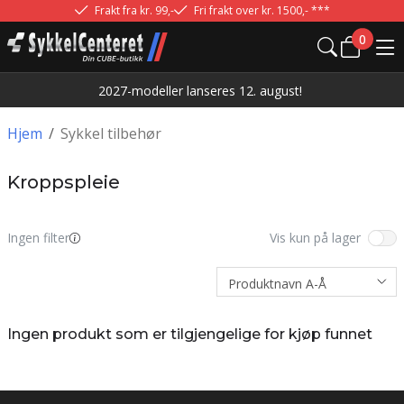
Frakt fra kr. 99,-
Fri frakt over kr. 1500,- ***
0
2027-modeller lanseres 12. august!
Hjem
/
Sykkel tilbehør
Kroppspleie
Ingen filter
Vis kun på lager
Ingen produkt som er tilgjengelige for kjøp funnet