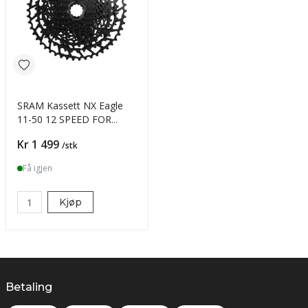
SRAM Kassett NX Eagle
11-50 12 SPEED FOR
SHIMANO BOSS
Pris
Kr 1 499
/stk
Få igjen
Kjøp
Betaling