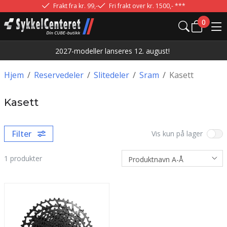
Frakt fra kr. 99,-
Fri frakt over kr. 1500,- ***
0
2027-modeller lanseres 12. august!
Hjem
/
Reservedeler
/
Slitedeler
/
Sram
/
Kasett
Kasett
Filter
Vis kun på lager
1
produkter