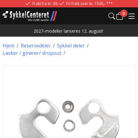
Frakt fra kr. 99,-
Fri frakt over kr. 1500,- ***
0
2027-modeller lanseres 12. august!
Hjem
/
Reservedeler
/
Sykkel deler
/
Lasker / girører/ dropout
/