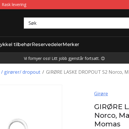
Rask levering
ykkel tilbehør
Reservedeler
Merker
Vi fornyer oss! Litt jobb gjenstår fortsatt. 😊
 / girører/ dropout
/
GIRØRE LASKE DROPOUT S2 Norco, Ma
Girøre
GIRØRE 
Norco, Ma
Momas