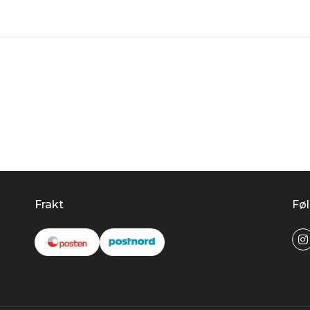
Frakt
Føl