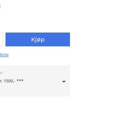
2
Kjøp
liste
,-
kr. 1500,- ***