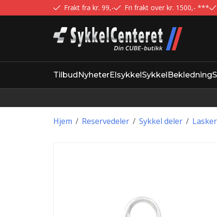
Frakt fra kr. 99,-
Fri frakt over kr. 1500,- ***
Tilbud
Nyheter
Elsykkel
Sykkel
Bekledning
S
Hjem
/
Reservedeler
/
Sykkel deler
/
Lasker