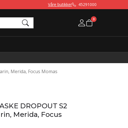
Våre butikker
45291000
0
Mine sider
rin, Merida, Focus Momas
LASKE DROPOUT S2
rin, Merida, Focus