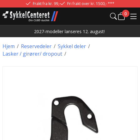
Frakt fra kr. 99,-
Fri frakt over kr. 1500,- ***
0
2027-modeller lanseres 12. august!
Hjem
/
Reservedeler
/
Sykkel deler
/
Lasker / girører/ dropout
/