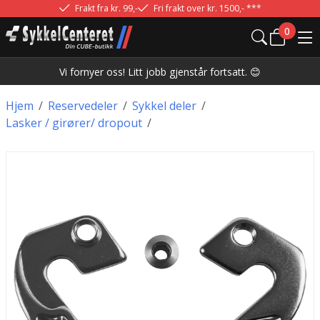
Frakt fra kr. 99,-
Fri frakt over kr. 1500,- ***
0
Vi fornyer oss! Litt jobb gjenstår fortsatt. 😊
Hjem
/
Reservedeler
/
Sykkel deler
/
Lasker / girører/ dropout
/