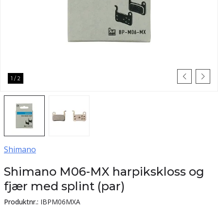
1
/
2
Shimano
Shimano M06-MX harpikskloss og
fjær med splint (par)
Produktnr.:
IBPM06MXA