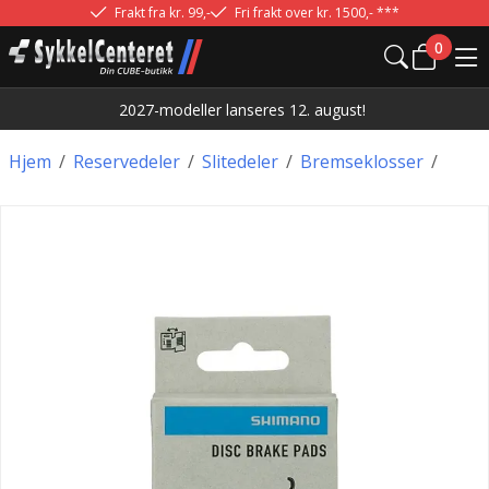
Frakt fra kr. 99,-
Fri frakt over kr. 1500,- ***
0
2027-modeller lanseres 12. august!
Hjem
/
Reservedeler
/
Slitedeler
/
Bremseklosser
/