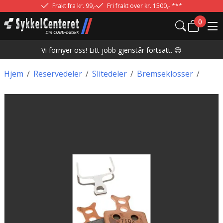
Frakt fra kr. 99,-
Fri frakt over kr. 1500,- ***
0
Vi fornyer oss! Litt jobb gjenstår fortsatt. 😊
Hjem
/
Reservedeler
/
Slitedeler
/
Bremseklosser
/