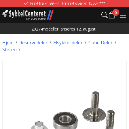
Frakt fra kr. 99,-
Fri frakt over kr. 1500,- ***
0
2027-modeller lanseres 12. august!
Hjem
/
Reservedeler
/
Elsykkel deler
/
Cube Deler
/
Stereo
/