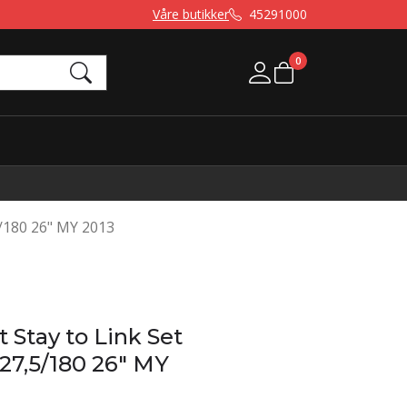
Våre butikker
45291000
0
Mine sider
5/180 26" MY 2013
 Stay to Link Set
 27,5/180 26" MY