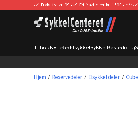
Frakt fra kr. 99,-
Fri frakt over kr. 1500,- ***
Tilbud
Nyheter
Elsykkel
Sykkel
Bekledning
S
Hjem
/
Reservedeler
/
Elsykkel deler
/
Cube