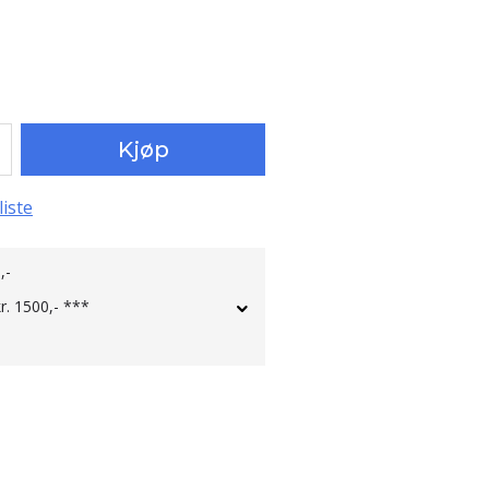
Kjøp
liste
,-
kr. 1500,- ***