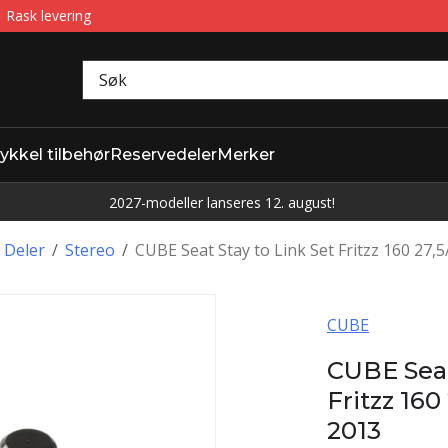
Rask levering
ykkel tilbehør
Reservedeler
Merker
2027-modeller lanseres 12. august!
 Deler
/
Stereo
/
CUBE Seat Stay to Link Set Fritzz 160 27,
CUBE
CUBE Seat
Fritzz 160
2013