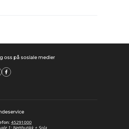
g oss på sosiale medier
ndeservice
efon:
45291000
valg 1: Nettbutikk + Sola