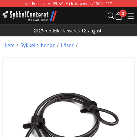
Frakt fra kr. 99,-
Fri frakt over kr. 1500,- ***
0
2027-modeller lanseres 12. august!
Hjem
/
Sykkel tilbehør
/
Låser
/