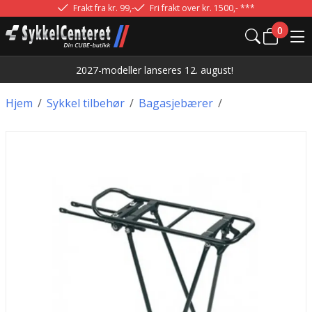
Frakt fra kr. 99,-
Fri frakt over kr. 1500,- ***
0
2027-modeller lanseres 12. august!
Hjem
/
Sykkel tilbehør
/
Bagasjebærer
/