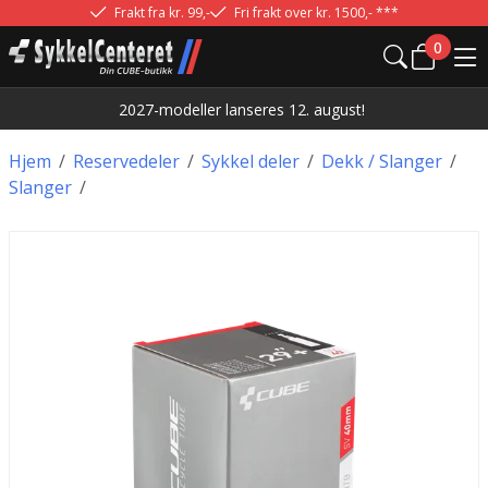
Frakt fra kr. 99,-
Fri frakt over kr. 1500,- ***
0
2027-modeller lanseres 12. august!
Hjem
/
Reservedeler
/
Sykkel deler
/
Dekk / Slanger
/
Slanger
/