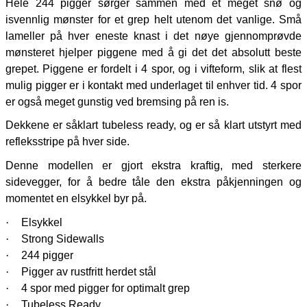
Hele 244 pigger sørger sammen med et meget snø og
isvennlig mønster for et grep helt utenom det vanlige. Små
lameller på hver eneste knast i det nøye gjennomprøvde
mønsteret hjelper piggene med å gi det det absolutt beste
grepet. Piggene er fordelt i 4 spor, og i vifteform, slik at flest
mulig pigger er i kontakt med underlaget til enhver tid. 4 spor
er også meget gunstig ved bremsing på ren is.
Dekkene er såklart tubeless ready, og er så klart utstyrt med
refleksstripe på hver side.
Denne modellen er gjort ekstra kraftig, med sterkere
sidevegger, for å bedre tåle den ekstra påkjenningen og
momentet en elsykkel byr på.
·
Elsykkel
·
Strong Sidewalls
·
244 pigger
·
Pigger av rustfritt herdet stål
·
4 spor med pigger for optimalt grep
·
Tubeless Ready