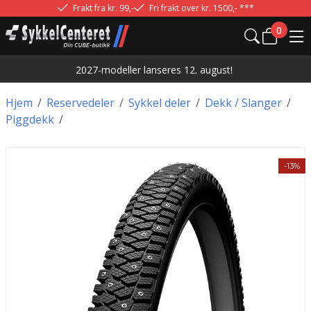
Frakt fra kr. 99,-
Fri frakt over kr. 1500,- ***
0
2027-modeller lanseres 12. august!
Hjem
/
Reservedeler
/
Sykkel deler
/
Dekk / Slanger
/
Piggdekk
/
-13%