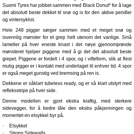
Suomi Tyres har jobbet sammen med Black Donut* for å lage
det absolutt beste dekket til snø og is for den aktive pendler
og vintersyklist.
Hele 248 pigger sørger sammen med et meget snø og
isvennlig mønster for et grep helt utenom det vanlige. Små
lameller på hver eneste knast i det nøye gjennomprøvde
mønsteret hjelper piggene med å gi det det absolutt beste
grepet. Piggene er fordelt i 4 spor, og i vifteform, slik at flest
mulig pigger er i kontakt med underlaget til enhver tid. 4 spor
er også meget gunstig ved bremsing på ren is.
Dekkene er såklart tubeless ready, og er så klart utstyrt med
refleksstripe på hver side.
Denne modellen er gjort ekstra kraftig, med sterkere
sidevegger, for å bedre tåle den ekstra påkjenningen og
momentet en elsykkel byr på.
·
Elsykkel
·
Strong Sidewalls