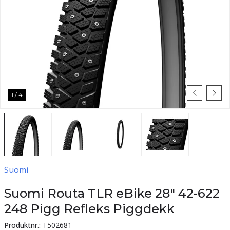
1
/
4
Suomi
Suomi Routa TLR eBike 28" 42-622
248 Pigg Refleks Piggdekk
Produktnr.:
T502681