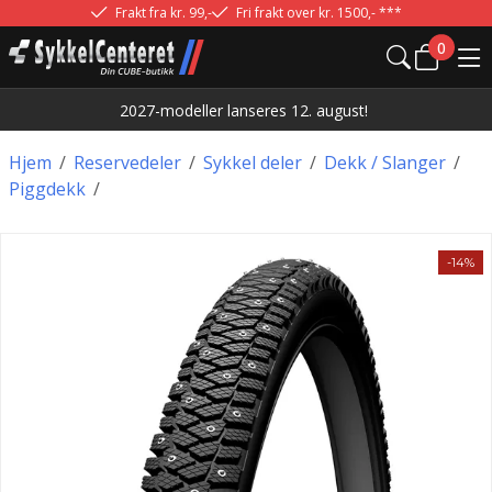
Frakt fra kr. 99,-
Fri frakt over kr. 1500,- ***
0
2027-modeller lanseres 12. august!
Hjem
/
Reservedeler
/
Sykkel deler
/
Dekk / Slanger
/
Piggdekk
/
-14%