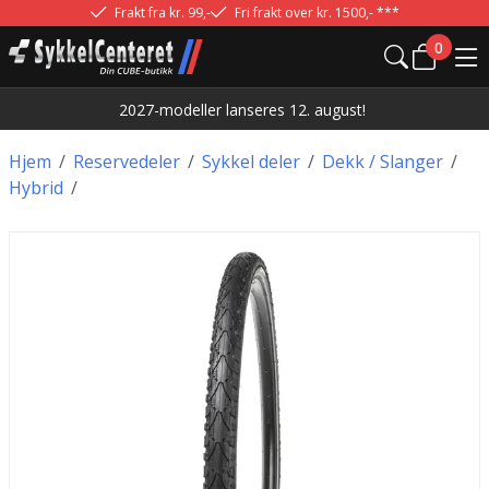
Frakt fra kr. 99,-
Fri frakt over kr. 1500,- ***
0
2027-modeller lanseres 12. august!
Hjem
/
Reservedeler
/
Sykkel deler
/
Dekk / Slanger
/
Hybrid
/