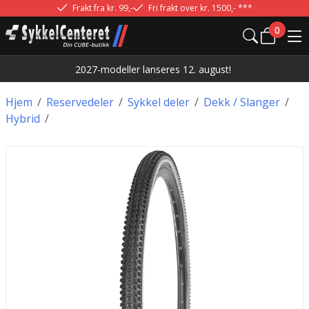
Frakt fra kr. 99,-
Fri frakt over kr. 1500,- ***
0
2027-modeller lanseres 12. august!
Hjem
/
Reservedeler
/
Sykkel deler
/
Dekk / Slanger
/
Hybrid
/