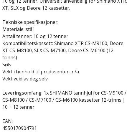
10 og 12 tenner. Universelt anvendelig for Shimano XTR,
XT, SLX og Deore 12 kassetter.
Tekniske spesifikasjoner:
Materiale: stål
Antall tenner: 10 og 12 tenner
Kompatibilitetskassett: Shimano XTR CS-M9100, Deore
XT CS-M8100, SLX CS-M7100, Deore CS-M6100 (12-
trinns)
Sølv
Vekt i henhold til produsenten: n/a
Vekt veid av deg selv:
Leveringsomfang: 1x SHIMANO tannhjul for CS-M9100 /
CS-M8100 / CS-M7100 / CS-M6100 kassetter 12-trinns |
10 + 12 tenner
EAN:
4550170904791