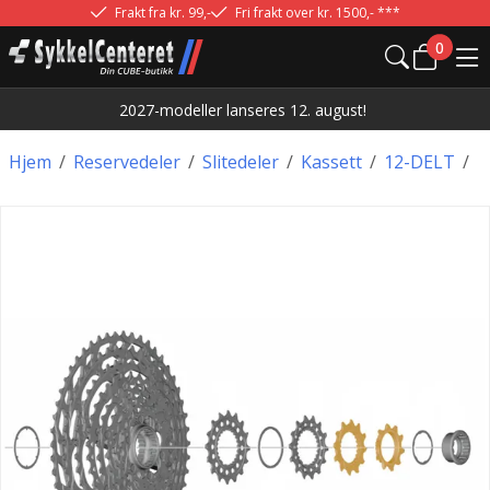
Frakt fra kr. 99,-
Fri frakt over kr. 1500,- ***
0
2027-modeller lanseres 12. august!
Hjem
/
Reservedeler
/
Slitedeler
/
Kassett
/
12-DELT
/