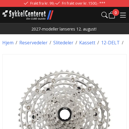
Frakt fra kr. 99,-
Fri frakt over kr. 1500,- ***
0
2027-modeller lanseres 12. august!
Hjem
/
Reservedeler
/
Slitedeler
/
Kassett
/
12-DELT
/