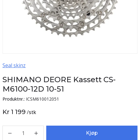
Seal skinz
SHIMANO DEORE Kassett CS-
M6100-12D 10-51
Produktnr.:
ICSM610012051
Kr 1 199
/
stk
1
Kjøp