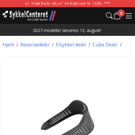
Frakt fra kr. 99,-
Fri frakt over kr. 1500,- ***
0
2027-modeller lanseres 12. august!
Hjem
/
Reservedeler
/
Elsykkel deler
/
Cube Deler
/