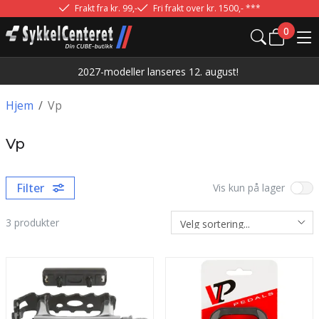
Frakt fra kr. 99,-
Fri frakt over kr. 1500,- ***
0
2027-modeller lanseres 12. august!
Hjem
/
Vp
Vp
Filter
Vis kun på lager
3
produkter