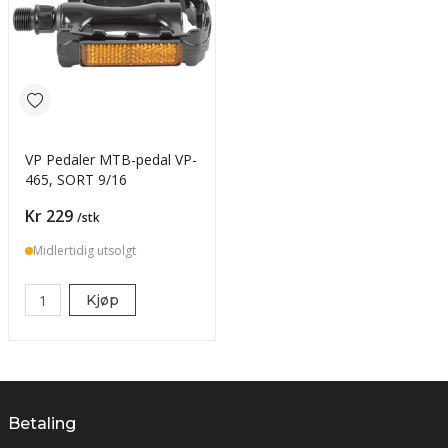
VP Pedaler MTB-pedal VP-
465, SORT 9/16
Pris
Kr 229
/stk
Midlertidig utsolgt
Kjøp
Betaling