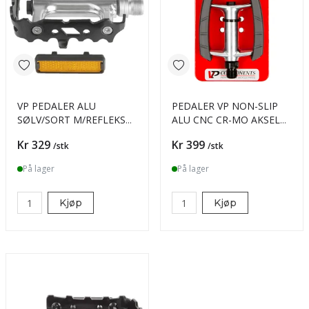
VP PEDALER ALU
PEDALER VP NON-SLIP
SØLV/SORT M/REFLEKS
ALU CNC CR-MO AKSEL
9/16
9/16
Pris
Pris
Kr 329
Kr 399
/stk
/stk
På lager
På lager
Kjøp
Kjøp