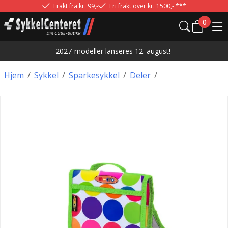
Frakt fra kr. 99,-
Fri frakt over kr. 1500,- ***
0
2027-modeller lanseres 12. august!
Hjem
/
Sykkel
/
Sparkesykkel
/
Deler
/