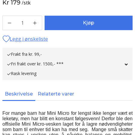
Kr 179
/
stk
1
Kjøp
Legg i ønskeliste
Frakt fra kr. 99,-
Fri frakt over kr. 1500,- ***
Rask levering
Beskrivelse
Relaterte varer
For mange barn har Mini Micro for lengst ikke lenger vært et
leketøy, men har blitt en konstant følgesvenn! Derfor ble den
offisielle Mini Micro-vesken laget for å lagre nødvendigheter
som barn til enhver tid kan ha med seg.
Mange små skatter
kan stues i vesken uten å påvirke balanse og mobilitet.