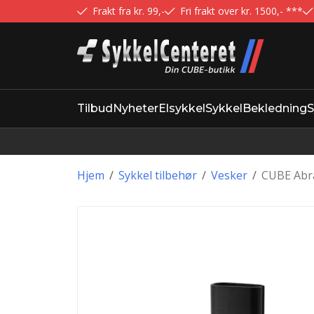
Frakt fra kr. 99,-
Fri frakt over kr. 1500,- ***
Tilbud
Nyheter
Elsykkel
Sykkel
Bekledning
S
Hjem
/
Sykkel tilbehør
/
Vesker
/
CUBE Abra