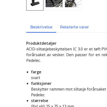
Beskrivelse
Relaterte varer
Produktdetaljer
ACID-slitasjebeskyttelsen IC 3.0 er et tøft PV
forårsaket av vesker. Den passer for en re
Pedelec.
farge
svart
funksjoner
Beskytter rammen mot slitasje forårsaket 
Pedelec
størrelse
(BxLxH) 25 x 75 x 13 mm