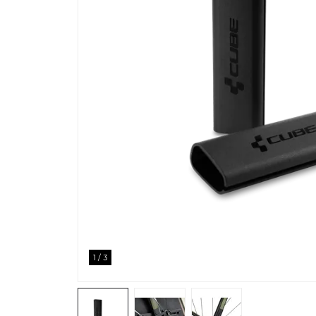
1
/
3