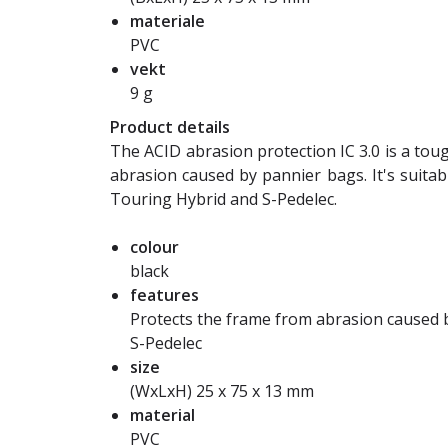
materiale
PVC
vekt
9 g
Product details
The ACID abrasion protection IC 3.0 is a toug
abrasion caused by pannier bags. It's suitab
Touring Hybrid and S-Pedelec.
colour
black
features
Protects the frame from abrasion caused b
S-Pedelec
size
(WxLxH) 25 x 75 x 13 mm
material
PVC