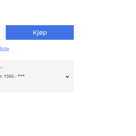
Kjøp
liste
,-
kr. 1500,- ***