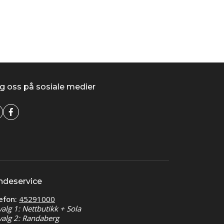
g oss på sosiale medier
ndeservice
efon:
45291000
valg 1: Nettbutikk + Sola
valg 2: Randaberg