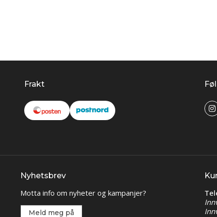
Frakt
Føl
Nyhetsbrev
Ku
Motta info om nyheter og kampanjer?
Tel
Inn
Inn
Meld meg på