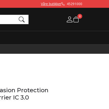
Våre butikker
45291000
0
Mine sider
sion Protection
rier IC 3.0