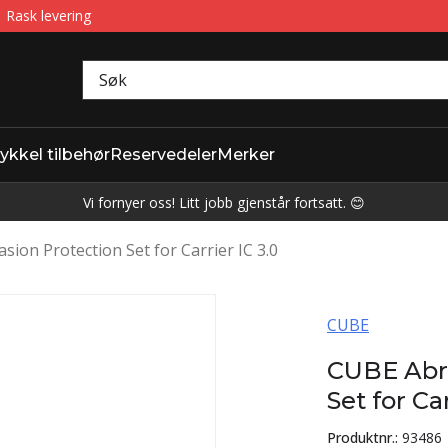
Rask levering
ykkel tilbehør
Reservedeler
Merker
Vi fornyer oss! Litt jobb gjenstår fortsatt. 😊
sion Protection Set for Carrier IC 3.0
CUBE
CUBE Abra
Set for Car
Produktnr.:
93486