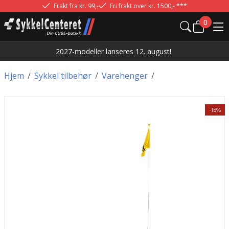
Frakt fra kr. 99,-
Fri frakt over kr. 1500,- ***
0
2027-modeller lanseres 12. august!
Hjem
/
Sykkel tilbehør
/
Varehenger
/
-15%