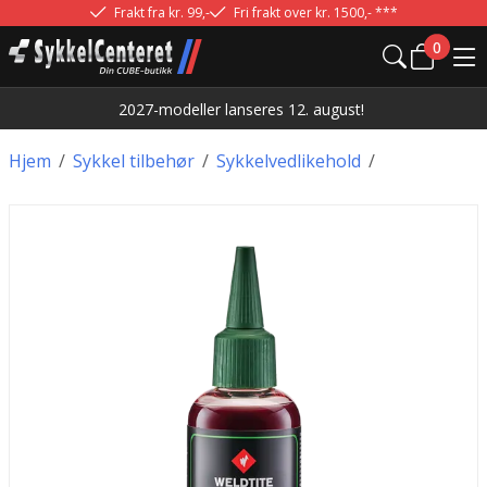
Frakt fra kr. 99,-
Fri frakt over kr. 1500,- ***
0
2027-modeller lanseres 12. august!
Hjem
/
Sykkel tilbehør
/
Sykkelvedlikehold
/