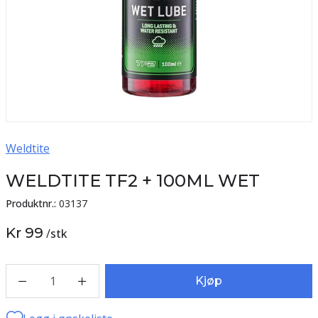
Weldtite
WELDTITE TF2 + 100ML WET
Produktnr.:
03137
Kr 99
/
stk
1
Kjøp