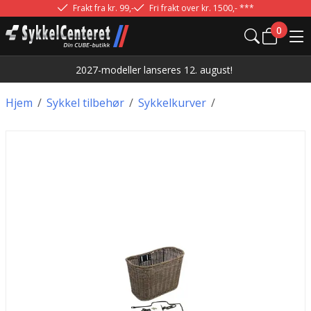
Frakt fra kr. 99,-
Fri frakt over kr. 1500,- ***
0
2027-modeller lanseres 12. august!
Hjem
/
Sykkel tilbehør
/
Sykkelkurver
/