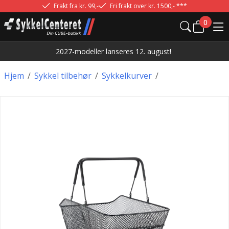
Frakt fra kr. 99,-
Fri frakt over kr. 1500,- ***
0
2027-modeller lanseres 12. august!
Hjem
/
Sykkel tilbehør
/
Sykkelkurver
/