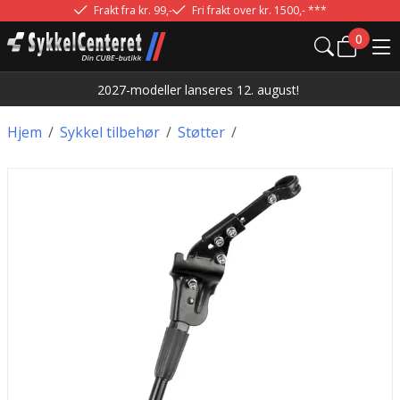
Frakt fra kr. 99,-
Fri frakt over kr. 1500,- ***
0
2027-modeller lanseres 12. august!
Hjem
/
Sykkel tilbehør
/
Støtter
/