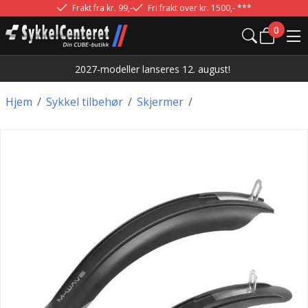
Frakt fra kr. 99,-
Fri frakt over kr. 1500,- ***
0
2027-modeller lanseres 12. august!
Hjem
/
Sykkel tilbehør
/
Skjermer
/