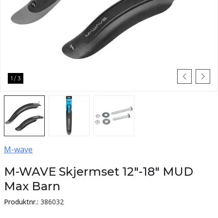
1
/
3
M-wave
M-WAVE Skjermset 12"-18" MUD
Max Barn
Produktnr.:
386032