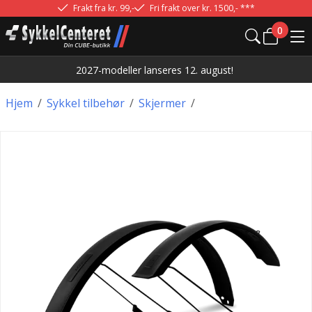
Frakt fra kr. 99,-
Fri frakt over kr. 1500,- ***
0
2027-modeller lanseres 12. august!
Hjem
/
Sykkel tilbehør
/
Skjermer
/