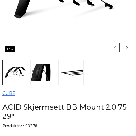
1
/
3
CUBE
ACID Skjermsett BB Mount 2.0 75
29"
Produktnr.:
93378