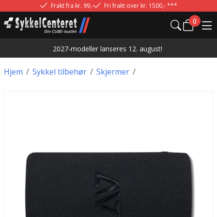
Frakt fra kr. 99,-
Fri frakt over kr. 1500,- ***
0
2027-modeller lanseres 12. august!
Hjem
/
Sykkel tilbehør
/
Skjermer
/