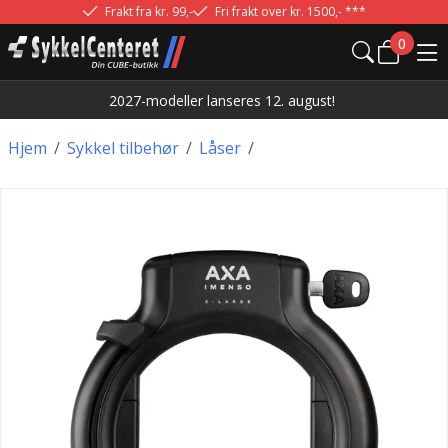
Frakt fra kr. 99,-
Fri frakt over kr. 1500,- ***
0
2027-modeller lanseres 12. august!
Hjem
/
Sykkel tilbehør
/
Låser
/