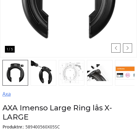
1
/
5
Axa
AXA Imenso Large Ring lås X-
LARGE
Produktnr.:
589400560X05SC