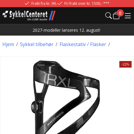
Frakt fra kr. 99,-
Fri frakt over kr. 1500,- ***
0
2027-modeller lanseres 12. august!
Hjem
/
Sykkel tilbehør
/
Flaskestativ / Flasker
/
-22%