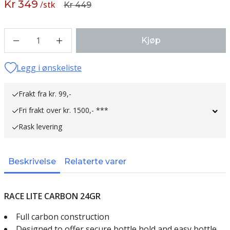
Kr 349
/
stk
Kr 449
1
Kjøp
Legg i ønskeliste
Frakt fra kr. 99,-
Fri frakt over kr. 1500,- ***
Rask levering
Beskrivelse
Relaterte varer
RACE LITE CARBON 24GR
Full carbon construction
Designed to offer secure bottle hold and easy bottle