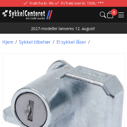
Frakt fra kr. 99,-
Fri frakt over kr. 1500,- ***
0
2027-modeller lanseres 12. august!
Hjem
/
Sykkel tilbehør
/
El sykkel låser
/