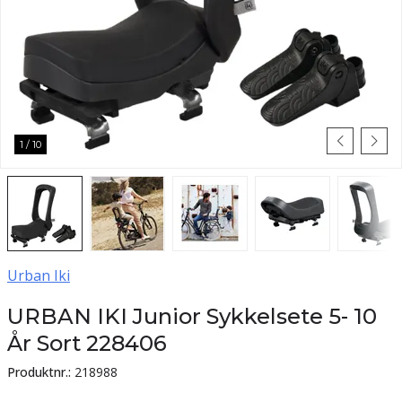
1
/
10
Urban Iki
URBAN IKI Junior Sykkelsete 5- 10
År Sort 228406
Produktnr.:
218988