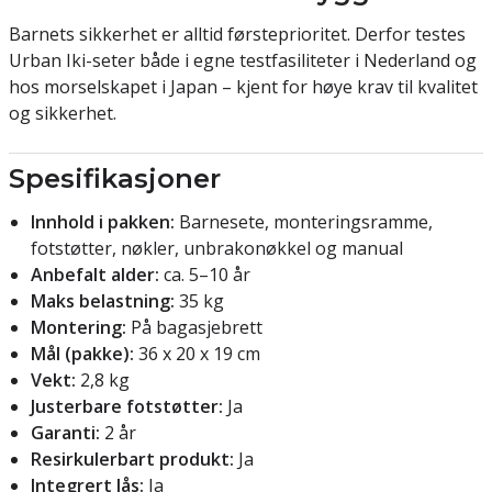
Barnets sikkerhet er alltid førsteprioritet. Derfor testes
Urban Iki-seter både i egne testfasiliteter i Nederland og
hos morselskapet i Japan – kjent for høye krav til kvalitet
og sikkerhet.
Spesifikasjoner
Innhold i pakken:
Barnesete, monteringsramme,
fotstøtter, nøkler, unbrakonøkkel og manual
Anbefalt alder:
ca. 5–10 år
Maks belastning:
35 kg
Montering:
På bagasjebrett
Mål (pakke):
36 x 20 x 19 cm
Vekt:
2,8 kg
Justerbare fotstøtter:
Ja
Garanti:
2 år
Resirkulerbart produkt:
Ja
Integrert lås:
Ja