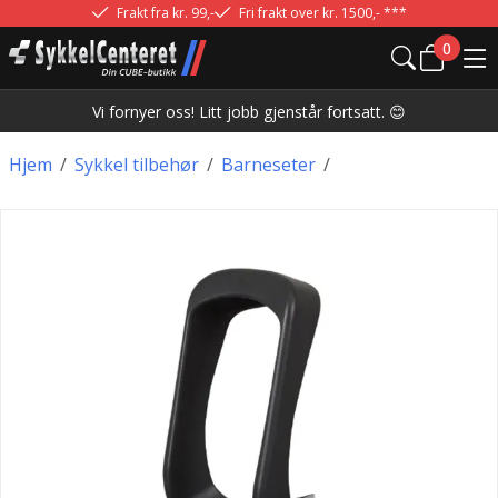
Frakt fra kr. 99,-
Fri frakt over kr. 1500,- ***
0
Vi fornyer oss! Litt jobb gjenstår fortsatt. 😊
Hjem
/
Sykkel tilbehør
/
Barneseter
/