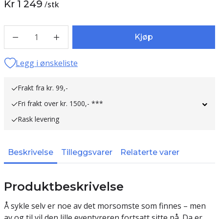
Kr 1 249
/
stk
1
Kjøp
Legg i ønskeliste
Frakt fra kr. 99,-
Fri frakt over kr. 1500,- ***
Rask levering
Beskrivelse
Tilleggsvarer
Relaterte varer
Produktbeskrivelse
Å sykle selv er noe av det morsomste som finnes – men
av og til vil den lille eventyreren fortsatt sitte på. Da er