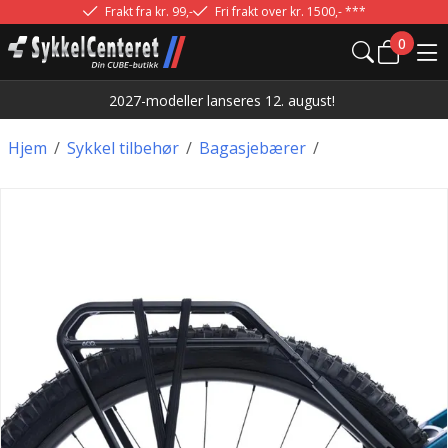
Frakt fra kr. 99,-
Fri frakt over kr. 1500,- ***
0
2027-modeller lanseres 12. august!
Hjem
/
Sykkel tilbehør
/
Bagasjebærer
/