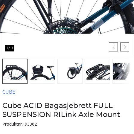
1
/
8
CUBE
Cube ACID Bagasjebrett FULL
SUSPENSION RILink Axle Mount
Produktnr.:
93362